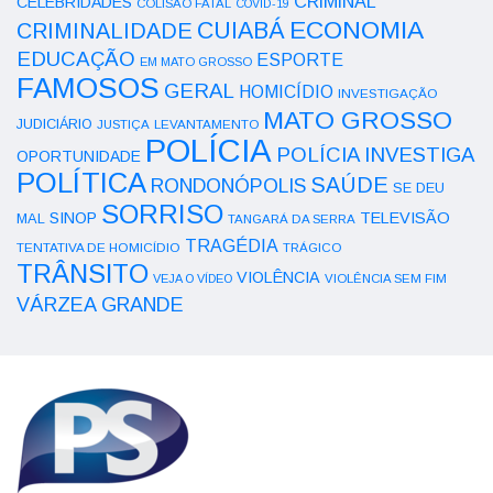
CRIMINAL
CELEBRIDADES
COLISÃO FATAL
COVID-19
ECONOMIA
CUIABÁ
CRIMINALIDADE
EDUCAÇÃO
ESPORTE
EM MATO GROSSO
FAMOSOS
GERAL
HOMICÍDIO
INVESTIGAÇÃO
MATO GROSSO
JUDICIÁRIO
LEVANTAMENTO
JUSTIÇA
POLÍCIA
POLÍCIA INVESTIGA
OPORTUNIDADE
POLÍTICA
SAÚDE
RONDONÓPOLIS
SE DEU
SORRISO
SINOP
TELEVISÃO
MAL
TANGARÁ DA SERRA
TRAGÉDIA
TENTATIVA DE HOMICÍDIO
TRÁGICO
TRÂNSITO
VIOLÊNCIA
VEJA O VÍDEO
VIOLÊNCIA SEM FIM
VÁRZEA GRANDE