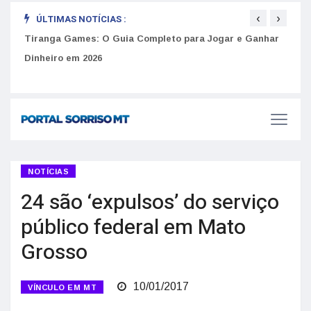
‹
›
ÚLTIMAS NOTÍCIAS :
Como 
Golpes do arrendamento em Portugal: Como identificar
Tiranga Games: O Guia Completo para Jogar e Ganhar
do U
anúncios falsos de moradia na internet
Dinheiro em 2026
NOTÍCIAS
24 são ‘expulsos’ do serviço
público federal em Mato
Grosso
10/01/2017
VÍNCULO EM MT