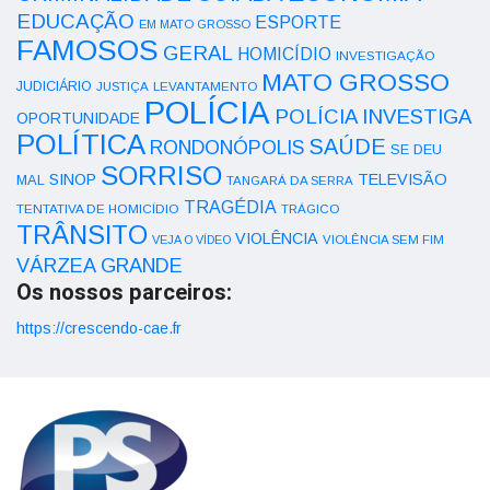
EDUCAÇÃO
ESPORTE
EM MATO GROSSO
FAMOSOS
GERAL
HOMICÍDIO
INVESTIGAÇÃO
MATO GROSSO
JUDICIÁRIO
LEVANTAMENTO
JUSTIÇA
POLÍCIA
POLÍCIA INVESTIGA
OPORTUNIDADE
POLÍTICA
SAÚDE
RONDONÓPOLIS
SE DEU
SORRISO
SINOP
TELEVISÃO
MAL
TANGARÁ DA SERRA
TRAGÉDIA
TENTATIVA DE HOMICÍDIO
TRÁGICO
TRÂNSITO
VIOLÊNCIA
VEJA O VÍDEO
VIOLÊNCIA SEM FIM
VÁRZEA GRANDE
Os nossos parceiros:
https://crescendo-cae.fr