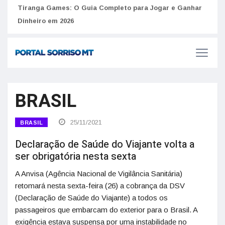
Como 
Golpes do arrendamento em Portugal: Como identificar
Tiranga Games: O Guia Completo para Jogar e Ganhar
anúncios falsos de moradia na internet
do U
Dinheiro em 2026
BRASIL
25/11/2021
BRASIL
Declaração de Saúde do Viajante volta a
ser obrigatória nesta sexta
A Anvisa (Agência Nacional de Vigilância Sanitária)
retomará nesta sexta-feira (26) a cobrança da DSV
(Declaração de Saúde do Viajante) a todos os
passageiros que embarcam do exterior para o Brasil. A
exigência estava suspensa por uma instabilidade no