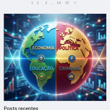
1
2
3
…
14
15
>
Posts recentes