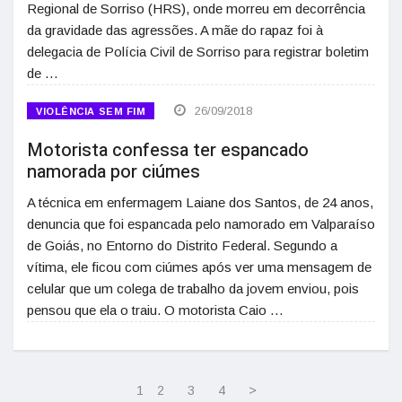
Regional de Sorriso (HRS), onde morreu em decorrência
da gravidade das agressões. A mãe do rapaz foi à
delegacia de Polícia Civil de Sorriso para registrar boletim
de …
26/09/2018
VIOLÊNCIA SEM FIM
Motorista confessa ter espancado
namorada por ciúmes
A técnica em enfermagem Laiane dos Santos, de 24 anos,
denuncia que foi espancada pelo namorado em Valparaíso
de Goiás, no Entorno do Distrito Federal. Segundo a
vítima, ele ficou com ciúmes após ver uma mensagem de
celular que um colega de trabalho da jovem enviou, pois
pensou que ela o traiu. O motorista Caio …
1
2
3
4
>