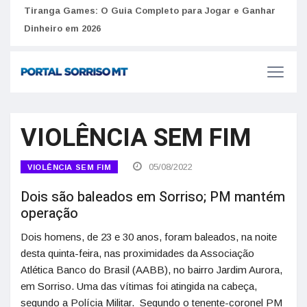
Como 
Golpes do arrendamento em Portugal: Como identificar
anúncios falsos de moradia na internet
do U
Tiranga Games: O Guia Completo para Jogar e Ganhar
Dinheiro em 2026
VIOLÊNCIA SEM FIM
05/08/2022
VIOLÊNCIA SEM FIM
Dois são baleados em Sorriso; PM mantém
operação
Dois homens, de 23 e 30 anos, foram baleados, na noite
desta quinta-feira, nas proximidades da Associação
Atlética Banco do Brasil (AABB), no bairro Jardim Aurora,
em Sorriso. Uma das vítimas foi atingida na cabeça,
segundo a Polícia Militar. Segundo o tenente-coronel PM