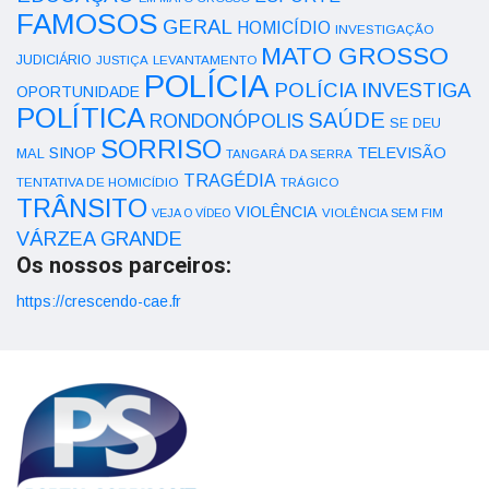
FAMOSOS
GERAL
HOMICÍDIO
INVESTIGAÇÃO
MATO GROSSO
JUDICIÁRIO
LEVANTAMENTO
JUSTIÇA
POLÍCIA
POLÍCIA INVESTIGA
OPORTUNIDADE
POLÍTICA
SAÚDE
RONDONÓPOLIS
SE DEU
SORRISO
SINOP
TELEVISÃO
MAL
TANGARÁ DA SERRA
TRAGÉDIA
TENTATIVA DE HOMICÍDIO
TRÁGICO
TRÂNSITO
VIOLÊNCIA
VEJA O VÍDEO
VIOLÊNCIA SEM FIM
VÁRZEA GRANDE
Os nossos parceiros:
https://crescendo-cae.fr