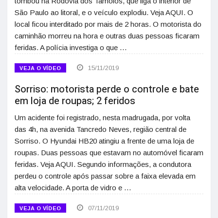
tombou na Rodovia dos Tamoios, que liga o interior de
São Paulo ao litoral, e o veículo explodiu. Veja AQUI. O
local ficou interditado por mais de 2 horas. O motorista do
caminhão morreu na hora e outras duas pessoas ficaram
feridas. A polícia investiga o que …
15/11/2019
VEJA O VÍDEO
Sorriso: motorista perde o controle e bate
em loja de roupas; 2 feridos
Um acidente foi registrado, nesta madrugada, por volta
das 4h, na avenida Tancredo Neves, região central de
Sorriso. O Hyundai HB20 atingiu a frente de uma loja de
roupas. Duas pessoas que estavam no automóvel ficaram
feridas. Veja AQUI. Segundo informações, a condutora
perdeu o controle após passar sobre a faixa elevada em
alta velocidade. A porta de vidro e …
07/11/2019
VEJA O VÍDEO