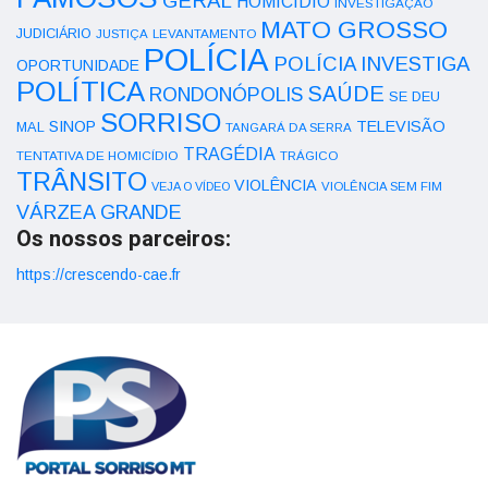
GERAL
HOMICÍDIO
INVESTIGAÇÃO
MATO GROSSO
JUDICIÁRIO
LEVANTAMENTO
JUSTIÇA
POLÍCIA
POLÍCIA INVESTIGA
OPORTUNIDADE
POLÍTICA
SAÚDE
RONDONÓPOLIS
SE DEU
SORRISO
SINOP
TELEVISÃO
MAL
TANGARÁ DA SERRA
TRAGÉDIA
TENTATIVA DE HOMICÍDIO
TRÁGICO
TRÂNSITO
VIOLÊNCIA
VEJA O VÍDEO
VIOLÊNCIA SEM FIM
VÁRZEA GRANDE
Os nossos parceiros:
https://crescendo-cae.fr