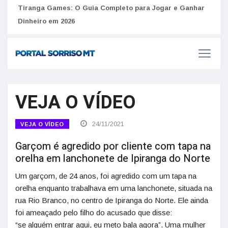
Como 
Golpes do arrendamento em Portugal: Como identificar
Tiranga Games: O Guia Completo para Jogar e Ganhar
anúncios falsos de moradia na internet
do U
Dinheiro em 2026
VEJA O VÍDEO
24/11/2021
VEJA O VÍDEO
Garçom é agredido por cliente com tapa na
orelha em lanchonete de Ipiranga do Norte
Um garçom, de 24 anos, foi agredido com um tapa na
orelha enquanto trabalhava em uma lanchonete, situada na
rua Rio Branco, no centro de Ipiranga do Norte. Ele ainda
foi ameaçado pelo filho do acusado que disse:
“se alguém entrar aqui, eu meto bala agora”. Uma mulher