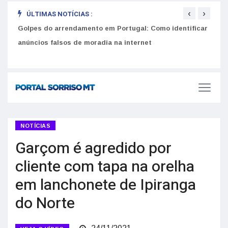
‹
›
ÚLTIMAS NOTÍCIAS :
Golpes do arrendamento em Portugal: Como identificar
Como 
r
anúncios falsos de moradia na internet
do U
NOTÍCIAS
Garçom é agredido por
cliente com tapa na orelha
em lanchonete de Ipiranga
do Norte