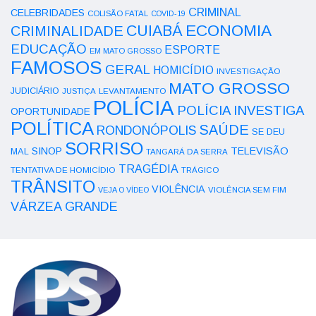
CRIMINAL
CELEBRIDADES
COLISÃO FATAL
COVID-19
ECONOMIA
CUIABÁ
CRIMINALIDADE
EDUCAÇÃO
ESPORTE
EM MATO GROSSO
FAMOSOS
GERAL
HOMICÍDIO
INVESTIGAÇÃO
MATO GROSSO
JUDICIÁRIO
LEVANTAMENTO
JUSTIÇA
POLÍCIA
POLÍCIA INVESTIGA
OPORTUNIDADE
POLÍTICA
SAÚDE
RONDONÓPOLIS
SE DEU
SORRISO
SINOP
TELEVISÃO
MAL
TANGARÁ DA SERRA
TRAGÉDIA
TENTATIVA DE HOMICÍDIO
TRÁGICO
TRÂNSITO
VIOLÊNCIA
VEJA O VÍDEO
VIOLÊNCIA SEM FIM
VÁRZEA GRANDE