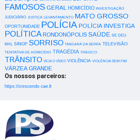
FAMOSOS
GERAL
HOMICÍDIO
INVESTIGAÇÃO
MATO GROSSO
JUDICIÁRIO
LEVANTAMENTO
JUSTIÇA
POLÍCIA
POLÍCIA INVESTIGA
OPORTUNIDADE
POLÍTICA
SAÚDE
RONDONÓPOLIS
SE DEU
SORRISO
SINOP
TELEVISÃO
MAL
TANGARÁ DA SERRA
TRAGÉDIA
TENTATIVA DE HOMICÍDIO
TRÁGICO
TRÂNSITO
VIOLÊNCIA
VEJA O VÍDEO
VIOLÊNCIA SEM FIM
VÁRZEA GRANDE
Os nossos parceiros:
https://crescendo-cae.fr