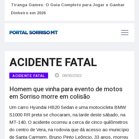
Como 
Golpes do arrendamento em Portugal: Como identificar
anúncios falsos de moradia na internet
do U
Tiranga Games: O Guia Completo para Jogar e Ganhar
Dinheiro em 2026
ACIDENTE FATAL
08/05/2022
ACIDENTE FATAL
Homem que vinha para evento de motos
em Sorriso morre em colisão
Um carro Hyundai HB20 Sedan e uma motocicleta BMW
S1000 RR preta se chocaram, na tarde deste sábado, na
MT-140. O acidente ocorreu a cerca de cinco quilômetros
do centro de Vera, na rodovia que dá acesso ao município
de Santa Carmem. Bruno Pinto Leôncio, 33 anos, morreu