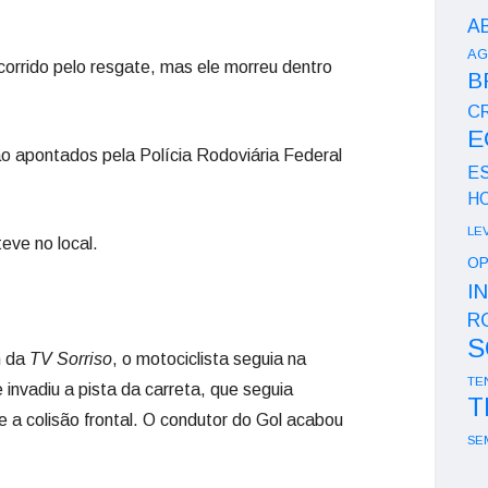
A
AG
ocorrido pelo resgate, mas ele morreu dentro
B
CR
E
ão apontados pela Polícia Rodoviária Federal
E
H
LE
teve no local.
OP
I
R
S
m da
TV Sorriso
, o motociclista seguia na
TE
invadiu a pista da carreta, que seguia
T
 a colisão frontal. O condutor do Gol acabou
SE