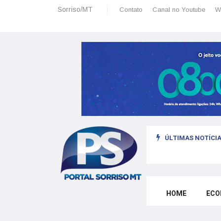
Sorriso/MT
Contato
Canal no Youtube
W
ÚLTIMAS NOTÍCIA
sais: planeamento financeiro detalhado para não passar sufoco
HOME
ECO