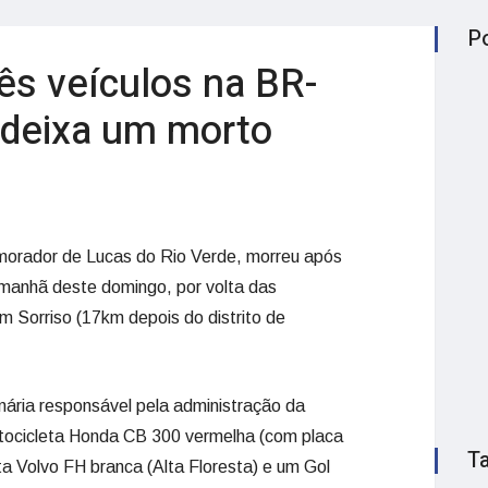
P
rês veículos na BR-
 deixa um morto
 morador de Lucas do Rio Verde, morreu após
a manhã deste domingo, por volta das
 Sorriso (17km depois do distrito de
ária responsável pela administração da
otocicleta Honda CB 300 vermelha (com placa
T
a Volvo FH branca (Alta Floresta) e um Gol