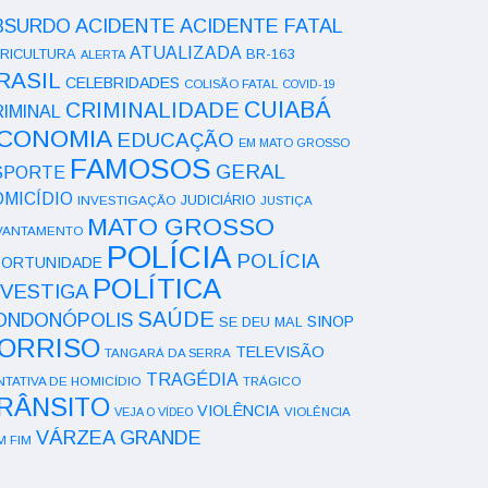
ACIDENTE
BSURDO
ACIDENTE FATAL
ATUALIZADA
RICULTURA
BR-163
ALERTA
RASIL
CELEBRIDADES
COLISÃO FATAL
COVID-19
CUIABÁ
CRIMINALIDADE
IMINAL
CONOMIA
EDUCAÇÃO
EM MATO GROSSO
FAMOSOS
GERAL
SPORTE
OMICÍDIO
INVESTIGAÇÃO
JUDICIÁRIO
JUSTIÇA
MATO GROSSO
VANTAMENTO
POLÍCIA
POLÍCIA
ORTUNIDADE
POLÍTICA
NVESTIGA
SAÚDE
ONDONÓPOLIS
SINOP
SE DEU MAL
ORRISO
TELEVISÃO
TANGARÁ DA SERRA
TRAGÉDIA
NTATIVA DE HOMICÍDIO
TRÁGICO
RÂNSITO
VIOLÊNCIA
VEJA O VÍDEO
VIOLÊNCIA
VÁRZEA GRANDE
M FIM