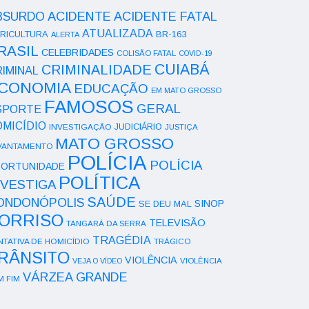
ACIDENTE
BSURDO
ACIDENTE FATAL
ATUALIZADA
RICULTURA
BR-163
ALERTA
RASIL
CELEBRIDADES
COLISÃO FATAL
COVID-19
CUIABÁ
CRIMINALIDADE
IMINAL
CONOMIA
EDUCAÇÃO
EM MATO GROSSO
FAMOSOS
GERAL
SPORTE
OMICÍDIO
INVESTIGAÇÃO
JUDICIÁRIO
JUSTIÇA
MATO GROSSO
VANTAMENTO
POLÍCIA
POLÍCIA
ORTUNIDADE
POLÍTICA
NVESTIGA
SAÚDE
ONDONÓPOLIS
SINOP
SE DEU MAL
ORRISO
TELEVISÃO
TANGARÁ DA SERRA
TRAGÉDIA
NTATIVA DE HOMICÍDIO
TRÁGICO
RÂNSITO
VIOLÊNCIA
VEJA O VÍDEO
VIOLÊNCIA
VÁRZEA GRANDE
M FIM