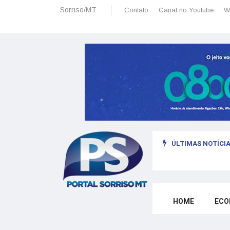
Sorriso/MT
Contato
Canal no Youtube
W
ÚLTIMAS NOTÍCIA
omo morar legalmente em Portugal trabalhando para o exterior
HOME
ECO