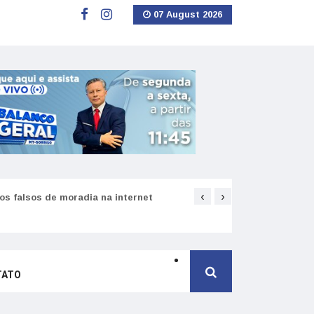
07 August 2026
‹
›
s falsos de moradia na internet
Como funciona o SNS pa
TATO