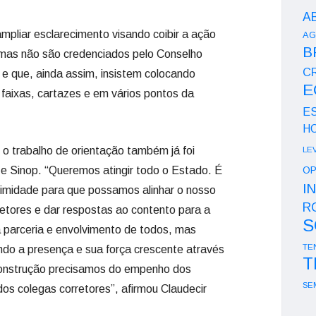
A
ampliar esclarecimento visando coibir a ação
AG
B
 mas não são credenciados pelo Conselho
CR
 e que, ainda assim, insistem colocando
E
faixas, cartazes e em vários pontos da
E
H
 o trabalho de orientação também já foi
LE
e Sinop. “Queremos atingir todo o Estado. É
OP
I
ximidade para que possamos alinhar o nosso
R
retores e dar respostas ao contento para a
S
 parceria e envolvimento de todos, mas
TE
ndo a presença e sua força crescente através
T
onstrução precisamos do empenho dos
SE
 dos colegas corretores”, afirmou Claudecir