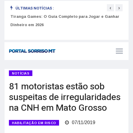
‹
›
ÚLTIMAS NOTÍCIAS :
to
Tiranga Games: O Guia Completo para Jogar e Ganhar
Golp
Dinheiro em 2026
anúnc
NOTÍCIAS
81 motoristas estão sob
suspeitas de irregularidades
na CNH em Mato Grosso
07/11/2019
HABILITAÇÃO EM RISCO