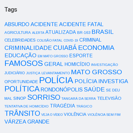
Tags
ACIDENTE
ABSURDO
ACIDENTE FATAL
BRASIL
ATUALIZADA
AGRICULTURA
BR-163
ALERTA
CRIMINAL
CELEBRIDADES
COLISÃO FATAL
COVID-19
ECONOMIA
CUIABÁ
CRIMINALIDADE
EDUCAÇÃO
ESPORTE
EM MATO GROSSO
FAMOSOS
GERAL
HOMICÍDIO
INVESTIGAÇÃO
MATO GROSSO
JUDICIÁRIO
LEVANTAMENTO
JUSTIÇA
POLÍCIA
POLÍCIA INVESTIGA
OPORTUNIDADE
POLÍTICA
SAÚDE
RONDONÓPOLIS
SE DEU
SORRISO
SINOP
TELEVISÃO
MAL
TANGARÁ DA SERRA
TRAGÉDIA
TENTATIVA DE HOMICÍDIO
TRÁGICO
TRÂNSITO
VIOLÊNCIA
VEJA O VÍDEO
VIOLÊNCIA SEM FIM
VÁRZEA GRANDE