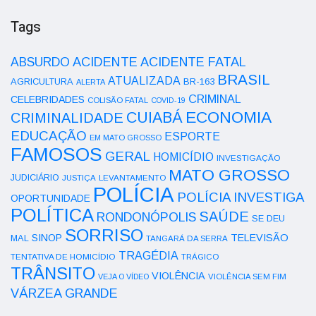
Tags
ACIDENTE
ABSURDO
ACIDENTE FATAL
BRASIL
ATUALIZADA
AGRICULTURA
BR-163
ALERTA
CRIMINAL
CELEBRIDADES
COLISÃO FATAL
COVID-19
ECONOMIA
CUIABÁ
CRIMINALIDADE
EDUCAÇÃO
ESPORTE
EM MATO GROSSO
FAMOSOS
GERAL
HOMICÍDIO
INVESTIGAÇÃO
MATO GROSSO
JUDICIÁRIO
LEVANTAMENTO
JUSTIÇA
POLÍCIA
POLÍCIA INVESTIGA
OPORTUNIDADE
POLÍTICA
SAÚDE
RONDONÓPOLIS
SE DEU
SORRISO
SINOP
TELEVISÃO
MAL
TANGARÁ DA SERRA
TRAGÉDIA
TENTATIVA DE HOMICÍDIO
TRÁGICO
TRÂNSITO
VIOLÊNCIA
VEJA O VÍDEO
VIOLÊNCIA SEM FIM
VÁRZEA GRANDE