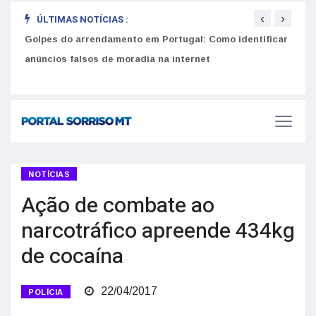
‹
›
ÚLTIMAS NOTÍCIAS :
Golpes do arrendamento em Portugal: Como identificar
Como 
r
anúncios falsos de moradia na internet
do U
NOTÍCIAS
Ação de combate ao
narcotráfico apreende 434kg
de cocaína
22/04/2017
POLÍCIA