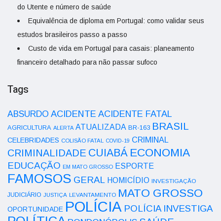
do Utente e número de saúde
Equivalência de diploma em Portugal: como validar seus
estudos brasileiros passo a passo
Custo de vida em Portugal para casais: planeamento
financeiro detalhado para não passar sufoco
Tags
ACIDENTE
ABSURDO
ACIDENTE FATAL
BRASIL
ATUALIZADA
AGRICULTURA
BR-163
ALERTA
CRIMINAL
CELEBRIDADES
COLISÃO FATAL
COVID-19
ECONOMIA
CUIABÁ
CRIMINALIDADE
EDUCAÇÃO
ESPORTE
EM MATO GROSSO
FAMOSOS
GERAL
HOMICÍDIO
INVESTIGAÇÃO
MATO GROSSO
JUDICIÁRIO
LEVANTAMENTO
JUSTIÇA
POLÍCIA
POLÍCIA INVESTIGA
OPORTUNIDADE