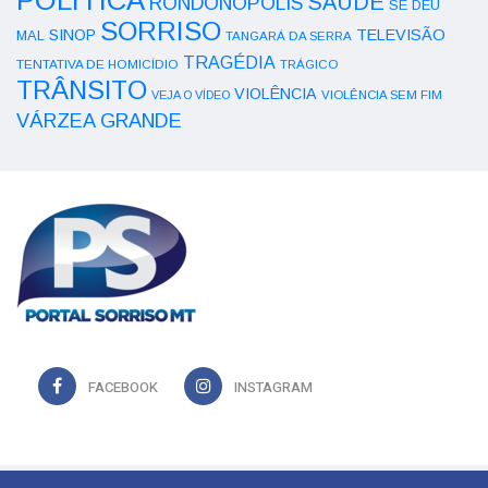
POLÍTICA
SAÚDE
RONDONÓPOLIS
SE DEU
SORRISO
SINOP
TELEVISÃO
MAL
TANGARÁ DA SERRA
TRAGÉDIA
TENTATIVA DE HOMICÍDIO
TRÁGICO
TRÂNSITO
VIOLÊNCIA
VEJA O VÍDEO
VIOLÊNCIA SEM FIM
VÁRZEA GRANDE
FACEBOOK
INSTAGRAM