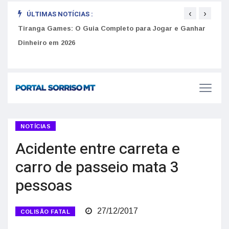
‹
›
ÚLTIMAS NOTÍCIAS :
to
Tiranga Games: O Guia Completo para Jogar e Ganhar
Golp
Dinheiro em 2026
anúnc
NOTÍCIAS
Acidente entre carreta e
carro de passeio mata 3
pessoas
27/12/2017
COLISÃO FATAL