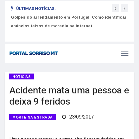
‹
›
ÚLTIMAS NOTÍCIAS :
Golpes do arrendamento em Portugal: Como identificar
Como 
r
anúncios falsos de moradia na internet
do U
NOTÍCIAS
Acidente mata uma pessoa e
deixa 9 feridos
23/09/2017
MORTE NA ESTRADA