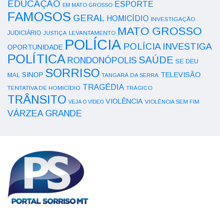
EDUCAÇÃO
ESPORTE
EM MATO GROSSO
FAMOSOS
GERAL
HOMICÍDIO
INVESTIGAÇÃO
MATO GROSSO
JUDICIÁRIO
LEVANTAMENTO
JUSTIÇA
POLÍCIA
POLÍCIA INVESTIGA
OPORTUNIDADE
POLÍTICA
SAÚDE
RONDONÓPOLIS
SE DEU
SORRISO
SINOP
TELEVISÃO
MAL
TANGARÁ DA SERRA
TRAGÉDIA
TENTATIVA DE HOMICÍDIO
TRÁGICO
TRÂNSITO
VIOLÊNCIA
VEJA O VÍDEO
VIOLÊNCIA SEM FIM
VÁRZEA GRANDE