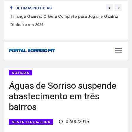
‹
›
ÚLTIMAS NOTÍCIAS :
to
Tiranga Games: O Guia Completo para Jogar e Ganhar
Golp
Dinheiro em 2026
anúnc
NOTÍCIAS
Águas de Sorriso suspende
abastecimento em três
bairros
02/06/2015
NESTA TERÇA-FEIRA