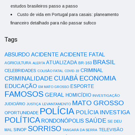
estudos brasileiros passo a passo
Custo de vida em Portugal para casais: planeamento
financeiro detalhado para não passar sufoco
Tags
ACIDENTE
ABSURDO
ACIDENTE FATAL
BRASIL
ATUALIZADA
AGRICULTURA
BR-163
ALERTA
CRIMINAL
CELEBRIDADES
COLISÃO FATAL
COVID-19
ECONOMIA
CUIABÁ
CRIMINALIDADE
EDUCAÇÃO
ESPORTE
EM MATO GROSSO
FAMOSOS
GERAL
HOMICÍDIO
INVESTIGAÇÃO
MATO GROSSO
JUDICIÁRIO
LEVANTAMENTO
JUSTIÇA
POLÍCIA
POLÍCIA INVESTIGA
OPORTUNIDADE
POLÍTICA
SAÚDE
RONDONÓPOLIS
SE DEU
SORRISO
SINOP
TELEVISÃO
MAL
TANGARÁ DA SERRA