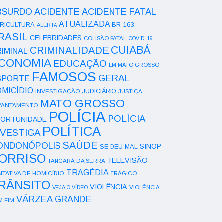
ACIDENTE
BSURDO
ACIDENTE FATAL
ATUALIZADA
RICULTURA
BR-163
ALERTA
RASIL
CELEBRIDADES
COLISÃO FATAL
COVID-19
CUIABÁ
CRIMINALIDADE
IMINAL
CONOMIA
EDUCAÇÃO
EM MATO GROSSO
FAMOSOS
GERAL
SPORTE
OMICÍDIO
INVESTIGAÇÃO
JUDICIÁRIO
JUSTIÇA
MATO GROSSO
VANTAMENTO
POLÍCIA
POLÍCIA
ORTUNIDADE
POLÍTICA
NVESTIGA
SAÚDE
ONDONÓPOLIS
SINOP
SE DEU MAL
ORRISO
TELEVISÃO
TANGARÁ DA SERRA
TRAGÉDIA
NTATIVA DE HOMICÍDIO
TRÁGICO
RÂNSITO
VIOLÊNCIA
VEJA O VÍDEO
VIOLÊNCIA
VÁRZEA GRANDE
M FIM