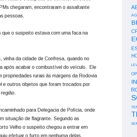
A
s PMs chegaram, encontraram o assaltante
AG
as pessoas.
B
CR
is que o suspeito estava com uma faca na
E
E
H
s, vinha da cidade de Confresa, quando no
LE
a após acabar o combustível do veículo. Ele
OP
m propriedades rurais ás margens da Rodovia
I
 e outros objetos que foram trocados por
R
região.
S
TE
 encaminhado para Delegacia de Polícia, onde
T
 em situação de flagrante. Segundo as
SE
rto Velho o suspeito chegou a entrar em
uiu efetuar o furto em nenhuma delas.