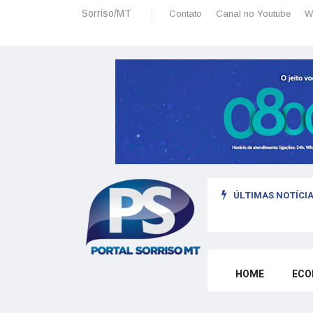
Sorriso/MT
Contato
Canal no Youtube
W
ÚLTIMAS NOTÍCIA
sais: planeamento financeiro detalhado para não passar sufoco
HOME
ECO