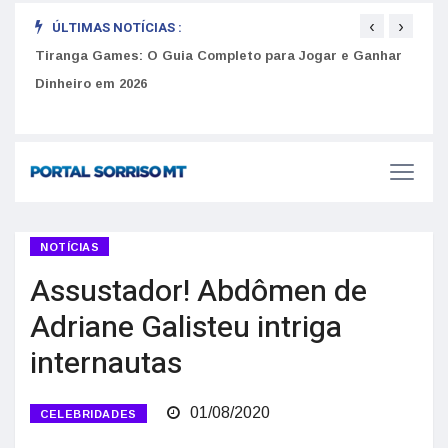
‹
›
ÚLTIMAS NOTÍCIAS :
to
Tiranga Games: O Guia Completo para Jogar e Ganhar
Golp
Dinheiro em 2026
anúnc
NOTÍCIAS
Assustador! Abdômen de
Adriane Galisteu intriga
internautas
01/08/2020
CELEBRIDADES