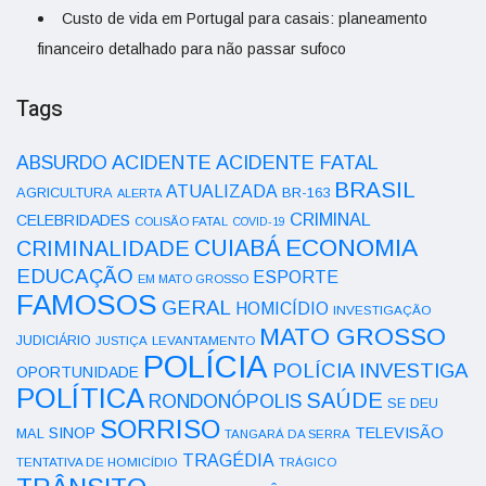
Custo de vida em Portugal para casais: planeamento
financeiro detalhado para não passar sufoco
Tags
ACIDENTE
ABSURDO
ACIDENTE FATAL
BRASIL
ATUALIZADA
AGRICULTURA
BR-163
ALERTA
CRIMINAL
CELEBRIDADES
COLISÃO FATAL
COVID-19
ECONOMIA
CUIABÁ
CRIMINALIDADE
EDUCAÇÃO
ESPORTE
EM MATO GROSSO
FAMOSOS
GERAL
HOMICÍDIO
INVESTIGAÇÃO
MATO GROSSO
JUDICIÁRIO
LEVANTAMENTO
JUSTIÇA
POLÍCIA
POLÍCIA INVESTIGA
OPORTUNIDADE
POLÍTICA
SAÚDE
RONDONÓPOLIS
SE DEU
SORRISO
SINOP
TELEVISÃO
MAL
TANGARÁ DA SERRA
TRAGÉDIA
TENTATIVA DE HOMICÍDIO
TRÁGICO