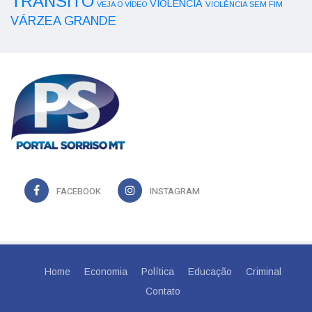
TRÂNSITO
VIOLÊNCIA
VEJA O VÍDEO
VIOLÊNCIA SEM FIM
VÁRZEA GRANDE
FACEBOOK
INSTAGRAM
Home
Economia
Política
Educação
Criminal
Contato