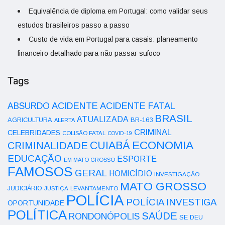
Equivalência de diploma em Portugal: como validar seus
estudos brasileiros passo a passo
Custo de vida em Portugal para casais: planeamento
financeiro detalhado para não passar sufoco
Tags
ACIDENTE
ABSURDO
ACIDENTE FATAL
BRASIL
ATUALIZADA
AGRICULTURA
BR-163
ALERTA
CRIMINAL
CELEBRIDADES
COLISÃO FATAL
COVID-19
ECONOMIA
CUIABÁ
CRIMINALIDADE
EDUCAÇÃO
ESPORTE
EM MATO GROSSO
FAMOSOS
GERAL
HOMICÍDIO
INVESTIGAÇÃO
MATO GROSSO
JUDICIÁRIO
LEVANTAMENTO
JUSTIÇA
POLÍCIA
POLÍCIA INVESTIGA
OPORTUNIDADE
POLÍTICA
SAÚDE
RONDONÓPOLIS
SE DEU