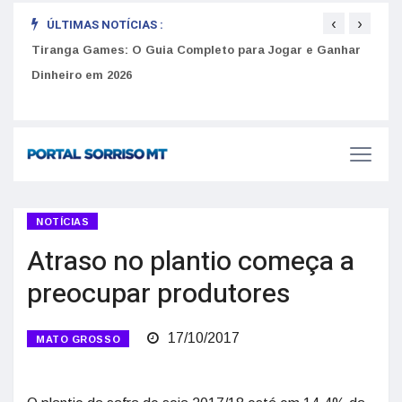
‹
›
ÚLTIMAS NOTÍCIAS :
to
Tiranga Games: O Guia Completo para Jogar e Ganhar
Golp
Dinheiro em 2026
anúnc
NOTÍCIAS
Atraso no plantio começa a
preocupar produtores
17/10/2017
MATO GROSSO