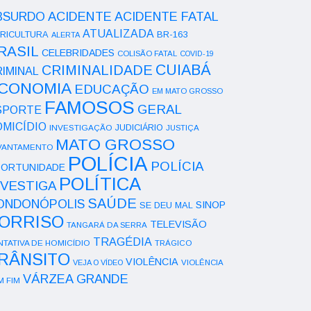
ACIDENTE
BSURDO
ACIDENTE FATAL
ATUALIZADA
RICULTURA
BR-163
ALERTA
RASIL
CELEBRIDADES
COLISÃO FATAL
COVID-19
CUIABÁ
CRIMINALIDADE
IMINAL
CONOMIA
EDUCAÇÃO
EM MATO GROSSO
FAMOSOS
GERAL
SPORTE
OMICÍDIO
INVESTIGAÇÃO
JUDICIÁRIO
JUSTIÇA
MATO GROSSO
VANTAMENTO
POLÍCIA
POLÍCIA
ORTUNIDADE
POLÍTICA
NVESTIGA
SAÚDE
ONDONÓPOLIS
SINOP
SE DEU MAL
ORRISO
TELEVISÃO
TANGARÁ DA SERRA
TRAGÉDIA
NTATIVA DE HOMICÍDIO
TRÁGICO
RÂNSITO
VIOLÊNCIA
VEJA O VÍDEO
VIOLÊNCIA
VÁRZEA GRANDE
M FIM