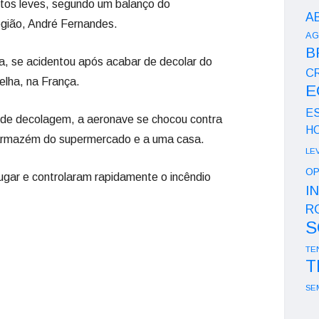
ntos leves, segundo um balanço do
A
egião, André Fernandes.
AG
B
ça, se acidentou após acabar de decolar do
CR
elha, na França.
E
E
 de decolagem, a aeronave se chocou contra
H
armazém do supermercado e a uma casa.
LE
OP
ugar e controlaram rapidamente o incêndio
I
R
S
TE
T
SE