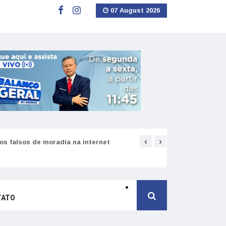
07 August 2026
‹
›
s falsos de moradia na internet
Como funciona o SNS pa
TATO