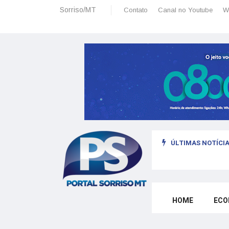
Sorriso/MT
Contato
Canal no Youtube
W
ÚLTIMAS NOTÍCIA
omo morar legalmente em Portugal trabalhando para o exterior
HOME
ECO