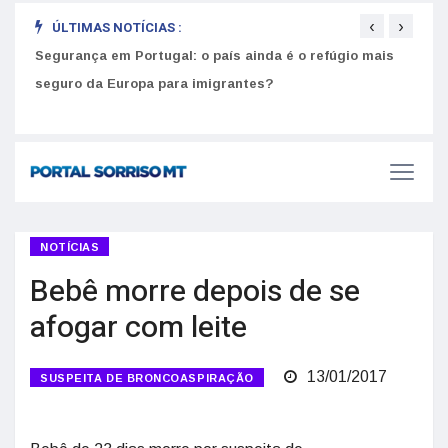
‹
›
ÚLTIMAS NOTÍCIAS :
Segurança em Portugal: o país ainda é o refúgio mais
Como
seguro da Europa para imigrantes?
melh
NOTÍCIAS
Bebê morre depois de se
afogar com leite
13/01/2017
SUSPEITA DE BRONCOASPIRAÇÃO