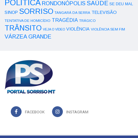
POLÍTICA
SAÚDE
RONDONÓPOLIS
SE DEU MAL
SORRISO
SINOP
TELEVISÃO
TANGARÁ DA SERRA
TRAGÉDIA
TENTATIVA DE HOMICÍDIO
TRÁGICO
TRÂNSITO
VIOLÊNCIA
VEJA O VÍDEO
VIOLÊNCIA SEM FIM
VÁRZEA GRANDE
FACEBOOK
INSTAGRAM