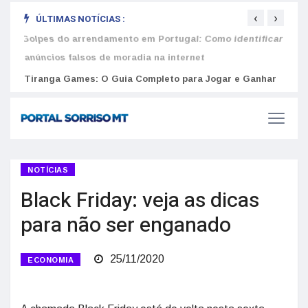
‹
›
ÚLTIMAS NOTÍCIAS :
nhar
Golpes do arrendamento em Portugal: Como identificar
Como 
anúncios falsos de moradia na internet
do U
NOTÍCIAS
Black Friday: veja as dicas
para não ser enganado
25/11/2020
ECONOMIA