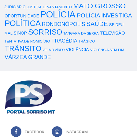
MATO GROSSO
JUDICIÁRIO
LEVANTAMENTO
JUSTIÇA
POLÍCIA
POLÍCIA INVESTIGA
OPORTUNIDADE
POLÍTICA
SAÚDE
RONDONÓPOLIS
SE DEU
SORRISO
SINOP
TELEVISÃO
MAL
TANGARÁ DA SERRA
TRAGÉDIA
TENTATIVA DE HOMICÍDIO
TRÁGICO
TRÂNSITO
VIOLÊNCIA
VEJA O VÍDEO
VIOLÊNCIA SEM FIM
VÁRZEA GRANDE
FACEBOOK
INSTAGRAM