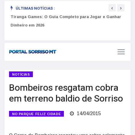
‹
›
ÚLTIMAS NOTÍCIAS :
to
Tiranga Games: O Guia Completo para Jogar e Ganhar
Golp
Dinheiro em 2026
anúnc
NOTÍCIAS
Bombeiros resgatam cobra
em terreno baldio de Sorriso
14/04/2015
NO PARQUE FELIZ CIDADE