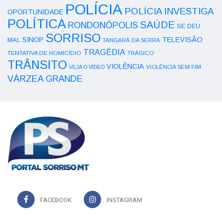
POLÍCIA
POLÍCIA INVESTIGA
OPORTUNIDADE
POLÍTICA
SAÚDE
RONDONÓPOLIS
SE DEU
SORRISO
SINOP
TELEVISÃO
MAL
TANGARÁ DA SERRA
TRAGÉDIA
TENTATIVA DE HOMICÍDIO
TRÁGICO
TRÂNSITO
VIOLÊNCIA
VEJA O VÍDEO
VIOLÊNCIA SEM FIM
VÁRZEA GRANDE
FACEBOOK
INSTAGRAM