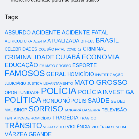
financeiro detalhado para não passar sufoco
Tags
ACIDENTE
ABSURDO
ACIDENTE FATAL
BRASIL
ATUALIZADA
AGRICULTURA
BR-163
ALERTA
CRIMINAL
CELEBRIDADES
COLISÃO FATAL
COVID-19
ECONOMIA
CUIABÁ
CRIMINALIDADE
EDUCAÇÃO
ESPORTE
EM MATO GROSSO
FAMOSOS
GERAL
HOMICÍDIO
INVESTIGAÇÃO
MATO GROSSO
JUDICIÁRIO
LEVANTAMENTO
JUSTIÇA
POLÍCIA
POLÍCIA INVESTIGA
OPORTUNIDADE
POLÍTICA
SAÚDE
RONDONÓPOLIS
SE DEU
SORRISO
SINOP
TELEVISÃO
MAL
TANGARÁ DA SERRA
TRAGÉDIA
TENTATIVA DE HOMICÍDIO
TRÁGICO
TRÂNSITO
VIOLÊNCIA
VEJA O VÍDEO
VIOLÊNCIA SEM FIM
VÁRZEA GRANDE