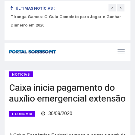
‹
›
ÚLTIMAS NOTÍCIAS :
Como 
Golpes do arrendamento em Portugal: Como identificar
Tiranga Games: O Guia Completo para Jogar e Ganhar
do U
anúncios falsos de moradia na internet
Dinheiro em 2026
NOTÍCIAS
Caixa inicia pagamento do
auxílio emergencial extensão
30/09/2020
ECONOMIA