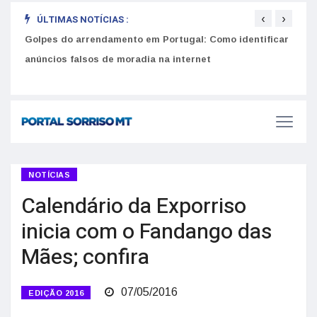
‹
›
ÚLTIMAS NOTÍCIAS :
Golpes do arrendamento em Portugal: Como identificar
Como 
r
anúncios falsos de moradia na internet
do U
NOTÍCIAS
Calendário da Exporriso
inicia com o Fandango das
Mães; confira
07/05/2016
EDIÇÃO 2016