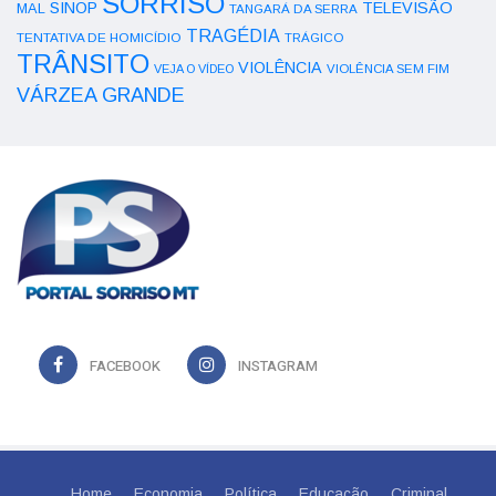
SORRISO
SINOP
TELEVISÃO
MAL
TANGARÁ DA SERRA
TRAGÉDIA
TENTATIVA DE HOMICÍDIO
TRÁGICO
TRÂNSITO
VIOLÊNCIA
VEJA O VÍDEO
VIOLÊNCIA SEM FIM
VÁRZEA GRANDE
FACEBOOK
INSTAGRAM
Home
Economia
Política
Educação
Criminal