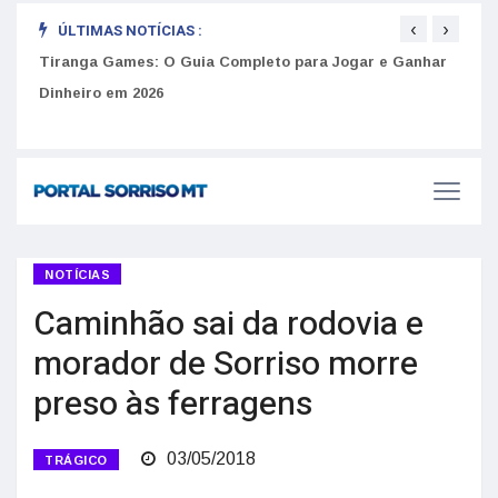
‹
›
ÚLTIMAS NOTÍCIAS :
to
Tiranga Games: O Guia Completo para Jogar e Ganhar
Golp
Dinheiro em 2026
anúnc
NOTÍCIAS
Caminhão sai da rodovia e
morador de Sorriso morre
preso às ferragens
03/05/2018
TRÁGICO