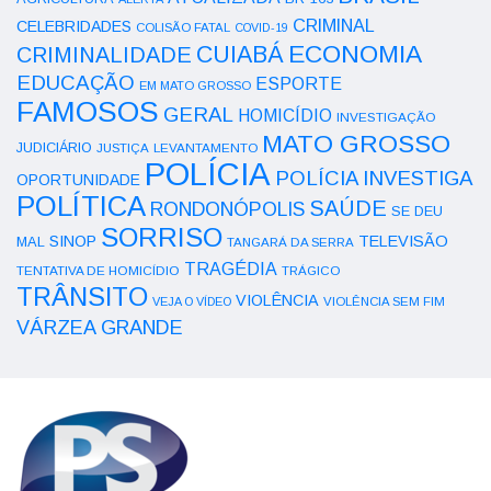
CRIMINAL
CELEBRIDADES
COLISÃO FATAL
COVID-19
ECONOMIA
CUIABÁ
CRIMINALIDADE
EDUCAÇÃO
ESPORTE
EM MATO GROSSO
FAMOSOS
GERAL
HOMICÍDIO
INVESTIGAÇÃO
MATO GROSSO
JUDICIÁRIO
LEVANTAMENTO
JUSTIÇA
POLÍCIA
POLÍCIA INVESTIGA
OPORTUNIDADE
POLÍTICA
SAÚDE
RONDONÓPOLIS
SE DEU
SORRISO
SINOP
TELEVISÃO
MAL
TANGARÁ DA SERRA
TRAGÉDIA
TENTATIVA DE HOMICÍDIO
TRÁGICO
TRÂNSITO
VIOLÊNCIA
VEJA O VÍDEO
VIOLÊNCIA SEM FIM
VÁRZEA GRANDE