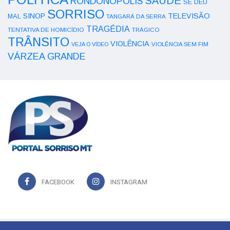
SAÚDE
RONDONÓPOLIS
SE DEU
SORRISO
SINOP
TELEVISÃO
MAL
TANGARÁ DA SERRA
TRAGÉDIA
TENTATIVA DE HOMICÍDIO
TRÁGICO
TRÂNSITO
VIOLÊNCIA
VEJA O VÍDEO
VIOLÊNCIA SEM FIM
VÁRZEA GRANDE
FACEBOOK
INSTAGRAM