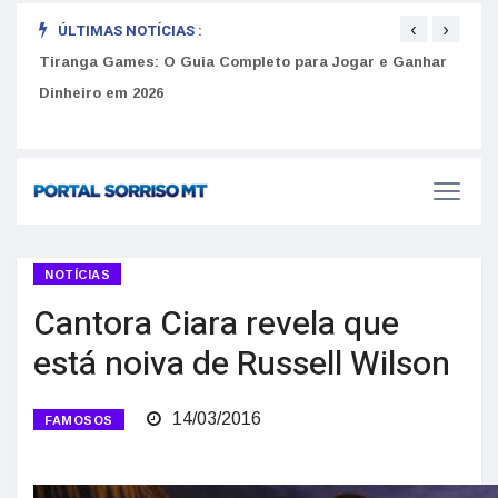
‹
›
ÚLTIMAS NOTÍCIAS :
Tiranga Games: O Guia Completo para Jogar e Ganhar
Como 
Dinheiro em 2026
do U
Golpes do arrendamento em Portugal: Como identificar anúncios falsos de moradia na internet
NOTÍCIAS
Cantora Ciara revela que
está noiva de Russell Wilson
14/03/2016
FAMOSOS