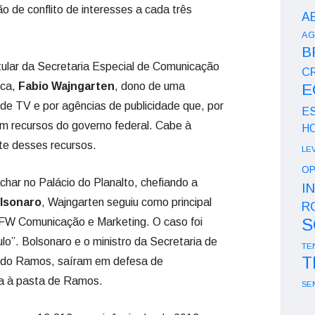
o de conflito de interesses a cada três
A
AG
B
tular da Secretaria Especial de Comunicação
CR
ica,
Fabio Wajngarten
, dono de uma
E
de TV e por agências de publicidade que, por
E
m recursos do governo federal. Cabe à
H
te desses recursos.
LE
OP
ar no Palácio do Planalto, chefiando a
I
olsonaro
, Wajngarten seguiu como principal
R
S
W Comunicação e Marketing. O caso foi
ulo”. Bolsonaro e o ministro da Secretaria de
TE
T
ardo Ramos, saíram em defesa de
da à pasta de Ramos.
SE