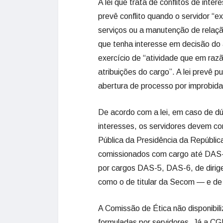
A lei que trata de conflitos de int
prevê conflito quando o servidor “e
serviços ou a manutenção de relaçã
que tenha interesse em decisão do 
exercício de “atividade que em raz
atribuições do cargo”. A lei prevê 
abertura de processo por improbida
De acordo com a lei, em caso de dúv
interesses, os servidores devem c
Pública da Presidência da República
comissionados com cargo até DAS-4
por cargos DAS-5, DAS-6, de dirige
como o de titular da Secom — e de 
A Comissão de Ética não disponibil
formuladas por servidores. Já a CG