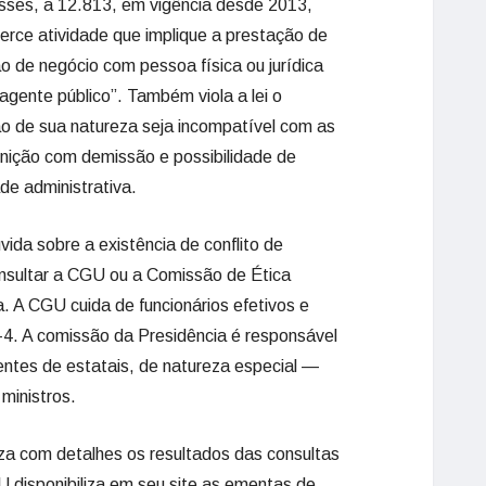
eresses, a 12.813, em vigência desde 2013,
xerce atividade que implique a prestação de
o de negócio com pessoa física ou jurídica
agente público”. Também viola a lei o
ão de sua natureza seja incompatível com as
punição com demissão e possibilidade de
de administrativa.
ida sobre a existência de conflito de
onsultar a CGU ou a Comissão de Ética
. A CGU cuida de funcionários efetivos e
. A comissão da Presidência é responsável
ntes de estatais, de natureza especial —
ministros.
iza com detalhes os resultados das consultas
U disponibiliza em seu site as ementas de