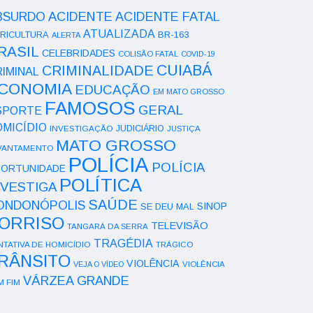
ACIDENTE
BSURDO
ACIDENTE FATAL
ATUALIZADA
RICULTURA
BR-163
ALERTA
RASIL
CELEBRIDADES
COLISÃO FATAL
COVID-19
CUIABÁ
CRIMINALIDADE
IMINAL
CONOMIA
EDUCAÇÃO
EM MATO GROSSO
FAMOSOS
GERAL
SPORTE
OMICÍDIO
INVESTIGAÇÃO
JUDICIÁRIO
JUSTIÇA
MATO GROSSO
VANTAMENTO
POLÍCIA
POLÍCIA
ORTUNIDADE
POLÍTICA
NVESTIGA
SAÚDE
ONDONÓPOLIS
SINOP
SE DEU MAL
ORRISO
TELEVISÃO
TANGARÁ DA SERRA
TRAGÉDIA
NTATIVA DE HOMICÍDIO
TRÁGICO
RÂNSITO
VIOLÊNCIA
VEJA O VÍDEO
VIOLÊNCIA
VÁRZEA GRANDE
M FIM