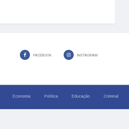
FACEBOOK
INSTAGRAM
Economia
Política
Educação
Criminal
6, TROPICAL COMUNICACAO LTDA. Todos os Direitos Rese