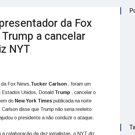
P
presentador da Fox
Trump a cancelar
diz NYT
r da Fox News,
Tucker Carlson
, foram um
os Estados Unidos, Donald
Trump
, cancelar o
agem do
New York Times
publicada na noite
, Carlson disse que Trump não seria reeleito
ajudou o presidente a não conduzir o ataque.
T
 colaboração de dez jornalistas, o NYT diz