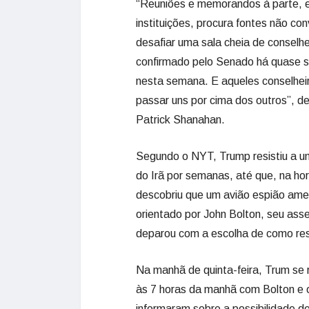
“Reuniões e memorandos à parte, el
instituições, procura fontes não co
desafiar uma sala cheia de conselh
confirmado pelo Senado há quase se
nesta semana. E aqueles conselhe
passar uns por cima dos outros”, de
Patrick Shanahan.
Segundo o NYT, Trump resistiu a um
do Irã por semanas, até que, na ho
descobriu que um avião espião amer
orientado por John Bolton, seu ass
deparou com a escolha de como re
Na manhã de quinta-feira, Trum se
às 7 horas da manhã com Bolton e ou
informaram sobre a possibilidade d