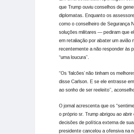
que Trump ouviu conselhos de gene
diplomatas. Enquanto os assessore
como o conselheiro de Segurança Na
soluções militares — pediram que el
em retaliação por abater um avião n
recentemente a não responder às p
“uma loucura”.
“Os ‘falcões’ não tinham os melhor
disse Carlson. E se ele entrasse e
ao sonho de ser reeleito”, aconsel
O jornal acrescenta que os “sentim
o próprio sr. Trump abrigou ao abr
decisões de política externa de sua
presidente cancelou a ofensiva na n