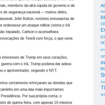
A
rais, membros da alta cúpula do governo e de
AG
s de segurança nacional — muitos deles,
B
cional, John Bolton, notórios entusiastas de
CR
e ordenasse um ataque militar contra o Irã
E
ão tripulado, Carlson o aconselhara
E
rovocações de Teerã com força, o que seria
H
LE
OP
es interesses de Trump em seus corações,
I
m guerra com o Irã, Trump poderia dar adeus
R
hou o apresentador, segundo o NYT.
S
TE
entos certamente reforçaram as dúvidas que
T
ir caminho em uma das mais importantes
SE
 Presidência. Por sua própria conta, o
oite de quinta-feira, com apenas 10 minutos