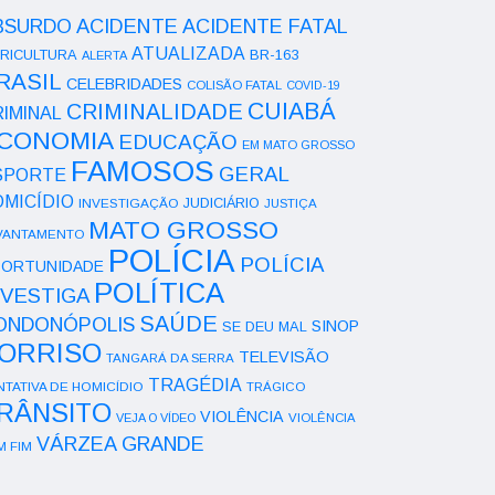
ACIDENTE
BSURDO
ACIDENTE FATAL
ATUALIZADA
RICULTURA
BR-163
ALERTA
RASIL
CELEBRIDADES
COLISÃO FATAL
COVID-19
CUIABÁ
CRIMINALIDADE
IMINAL
CONOMIA
EDUCAÇÃO
EM MATO GROSSO
FAMOSOS
GERAL
SPORTE
OMICÍDIO
INVESTIGAÇÃO
JUDICIÁRIO
JUSTIÇA
MATO GROSSO
VANTAMENTO
POLÍCIA
POLÍCIA
ORTUNIDADE
POLÍTICA
NVESTIGA
SAÚDE
ONDONÓPOLIS
SINOP
SE DEU MAL
ORRISO
TELEVISÃO
TANGARÁ DA SERRA
TRAGÉDIA
NTATIVA DE HOMICÍDIO
TRÁGICO
RÂNSITO
VIOLÊNCIA
VEJA O VÍDEO
VIOLÊNCIA
VÁRZEA GRANDE
M FIM