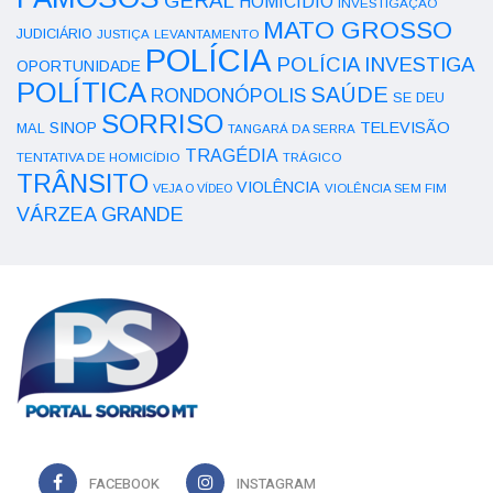
GERAL
HOMICÍDIO
INVESTIGAÇÃO
MATO GROSSO
JUDICIÁRIO
LEVANTAMENTO
JUSTIÇA
POLÍCIA
POLÍCIA INVESTIGA
OPORTUNIDADE
POLÍTICA
SAÚDE
RONDONÓPOLIS
SE DEU
SORRISO
SINOP
TELEVISÃO
MAL
TANGARÁ DA SERRA
TRAGÉDIA
TENTATIVA DE HOMICÍDIO
TRÁGICO
TRÂNSITO
VIOLÊNCIA
VEJA O VÍDEO
VIOLÊNCIA SEM FIM
VÁRZEA GRANDE
FACEBOOK
INSTAGRAM