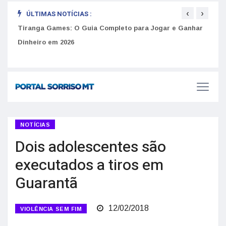
‹
›
ÚLTIMAS NOTÍCIAS :
to
Tiranga Games: O Guia Completo para Jogar e Ganhar
Golp
Dinheiro em 2026
anúnc
NOTÍCIAS
Dois adolescentes são
executados a tiros em
Guarantã
12/02/2018
VIOLÊNCIA SEM FIM