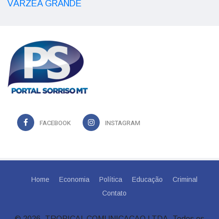
VÁRZEA GRANDE
FACEBOOK
INSTAGRAM
Home
Economia
Política
Educação
Criminal
Contato
© 2026, TROPICAL COMUNICACAO LTDA. Todos os