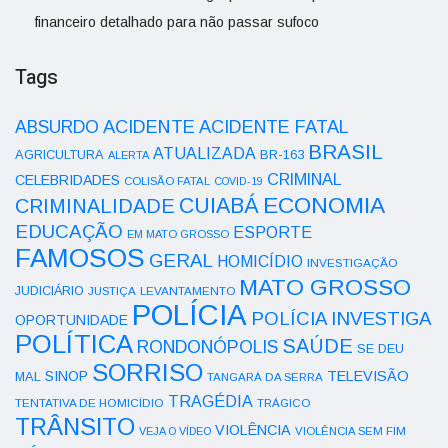
financeiro detalhado para não passar sufoco
Tags
ACIDENTE
ABSURDO
ACIDENTE FATAL
BRASIL
ATUALIZADA
AGRICULTURA
BR-163
ALERTA
CRIMINAL
CELEBRIDADES
COLISÃO FATAL
COVID-19
ECONOMIA
CUIABÁ
CRIMINALIDADE
EDUCAÇÃO
ESPORTE
EM MATO GROSSO
FAMOSOS
GERAL
HOMICÍDIO
INVESTIGAÇÃO
MATO GROSSO
JUDICIÁRIO
LEVANTAMENTO
JUSTIÇA
POLÍCIA
POLÍCIA INVESTIGA
OPORTUNIDADE
POLÍTICA
SAÚDE
RONDONÓPOLIS
SE DEU
SORRISO
SINOP
TELEVISÃO
MAL
TANGARÁ DA SERRA
TRAGÉDIA
TENTATIVA DE HOMICÍDIO
TRÁGICO
TRÂNSITO
VIOLÊNCIA
VEJA O VÍDEO
VIOLÊNCIA SEM FIM