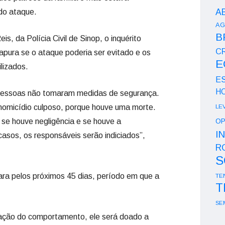
A
do ataque.
AG
B
s, da Polícia Civil de Sinop, o inquérito
CR
apura se o ataque poderia ser evitado e os
E
lizados.
E
H
 pessoas não tomaram medidas de segurança.
homicídio culposo, porque houve uma morte.
LE
 se houve negligência e se houve a
OP
I
casos, os responsáveis serão indiciados”,
R
S
ra pelos próximos 45 dias, período em que a
TE
T
SE
ação do comportamento, ele será doado a