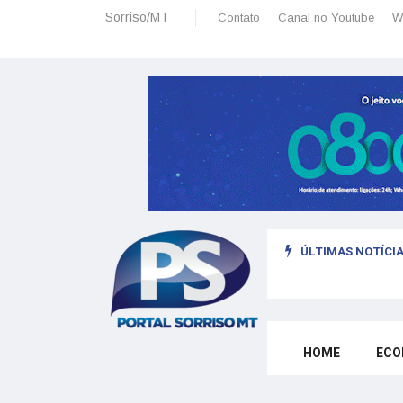
Sorriso/MT
Contato
Canal no Youtube
W
ÚLTIMAS NOTÍCIA
omo morar legalmente em Portugal trabalhando para o exterior
HOME
ECO