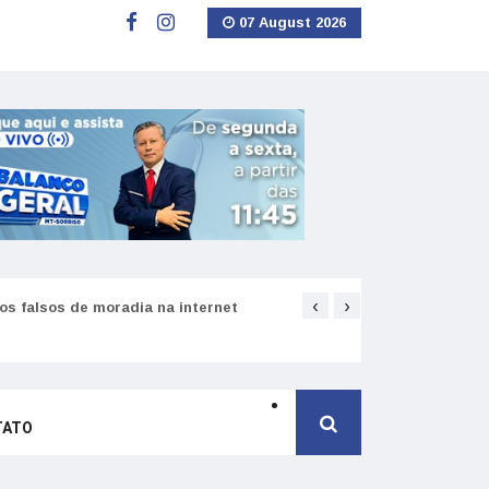
07 August 2026
‹
›
s falsos de moradia na internet
Como funciona o SNS pa
TATO