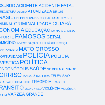
ACIDENTE
BSURDO
ACIDENTE FATAL
ATUALIZADA
RICULTURA
BR-163
ALERTA
RASIL
CELEBRIDADES
COLISÃO FATAL
COVID-19
CUIABÁ
CRIMINALIDADE
IMINAL
CONOMIA
EDUCAÇÃO
EM MATO GROSSO
FAMOSOS
GERAL
SPORTE
OMICÍDIO
INVESTIGAÇÃO
JUDICIÁRIO
JUSTIÇA
MATO GROSSO
VANTAMENTO
POLÍCIA
POLÍCIA
ORTUNIDADE
POLÍTICA
NVESTIGA
SAÚDE
ONDONÓPOLIS
SINOP
SE DEU MAL
ORRISO
TELEVISÃO
TANGARÁ DA SERRA
TRAGÉDIA
NTATIVA DE HOMICÍDIO
TRÁGICO
RÂNSITO
VIOLÊNCIA
VEJA O VÍDEO
VIOLÊNCIA
VÁRZEA GRANDE
M FIM