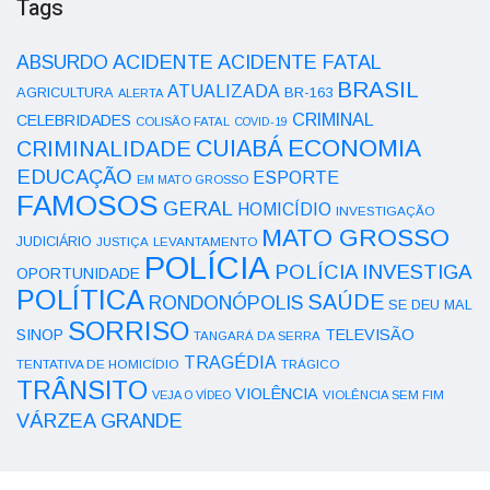
Tags
ACIDENTE
ABSURDO
ACIDENTE FATAL
BRASIL
ATUALIZADA
AGRICULTURA
BR-163
ALERTA
CRIMINAL
CELEBRIDADES
COLISÃO FATAL
COVID-19
ECONOMIA
CUIABÁ
CRIMINALIDADE
EDUCAÇÃO
ESPORTE
EM MATO GROSSO
FAMOSOS
GERAL
HOMICÍDIO
INVESTIGAÇÃO
MATO GROSSO
JUDICIÁRIO
LEVANTAMENTO
JUSTIÇA
POLÍCIA
POLÍCIA INVESTIGA
OPORTUNIDADE
POLÍTICA
SAÚDE
RONDONÓPOLIS
SE DEU MAL
SORRISO
SINOP
TELEVISÃO
TANGARÁ DA SERRA
TRAGÉDIA
TENTATIVA DE HOMICÍDIO
TRÁGICO
TRÂNSITO
VIOLÊNCIA
VEJA O VÍDEO
VIOLÊNCIA SEM FIM
VÁRZEA GRANDE