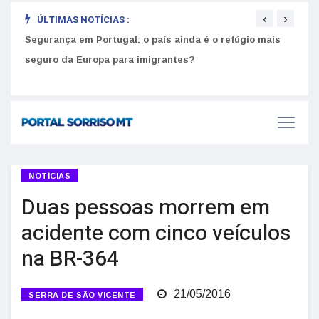
‹
›
ÚLTIMAS NOTÍCIAS :
Segurança em Portugal: o país ainda é o refúgio mais
Como
seguro da Europa para imigrantes?
melh
NOTÍCIAS
Duas pessoas morrem em
acidente com cinco veículos
na BR-364
21/05/2016
SERRA DE SÃO VICENTE