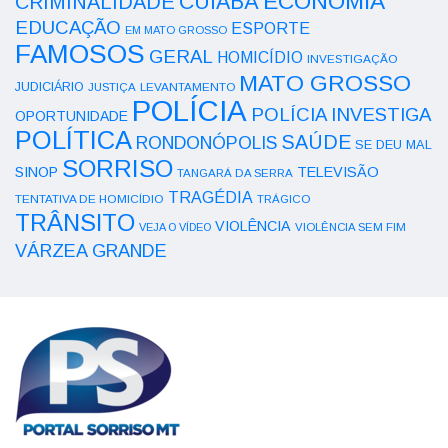
ECONOMIA
CUIABÁ
CRIMINALIDADE
EDUCAÇÃO
ESPORTE
EM MATO GROSSO
FAMOSOS
GERAL
HOMICÍDIO
INVESTIGAÇÃO
MATO GROSSO
JUDICIÁRIO
LEVANTAMENTO
JUSTIÇA
POLÍCIA
POLÍCIA INVESTIGA
OPORTUNIDADE
POLÍTICA
SAÚDE
RONDONÓPOLIS
SE DEU MAL
SORRISO
SINOP
TELEVISÃO
TANGARÁ DA SERRA
TRAGÉDIA
TENTATIVA DE HOMICÍDIO
TRÁGICO
TRÂNSITO
VIOLÊNCIA
VEJA O VÍDEO
VIOLÊNCIA SEM FIM
VÁRZEA GRANDE