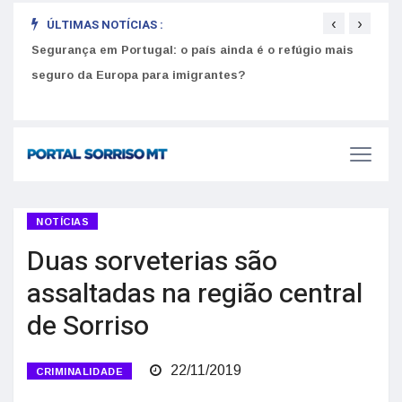
‹
›
ÚLTIMAS NOTÍCIAS :
Segurança em Portugal: o país ainda é o refúgio mais
Como
seguro da Europa para imigrantes?
melh
NOTÍCIAS
Duas sorveterias são
assaltadas na região central
de Sorriso
22/11/2019
CRIMINALIDADE