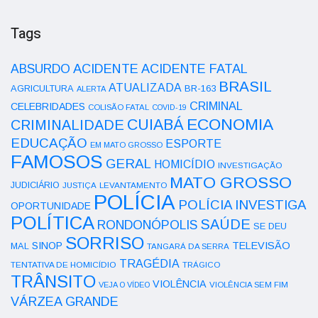
Tags
ACIDENTE
ABSURDO
ACIDENTE FATAL
BRASIL
ATUALIZADA
AGRICULTURA
BR-163
ALERTA
CRIMINAL
CELEBRIDADES
COLISÃO FATAL
COVID-19
ECONOMIA
CUIABÁ
CRIMINALIDADE
EDUCAÇÃO
ESPORTE
EM MATO GROSSO
FAMOSOS
GERAL
HOMICÍDIO
INVESTIGAÇÃO
MATO GROSSO
JUDICIÁRIO
LEVANTAMENTO
JUSTIÇA
POLÍCIA
POLÍCIA INVESTIGA
OPORTUNIDADE
POLÍTICA
SAÚDE
RONDONÓPOLIS
SE DEU
SORRISO
SINOP
TELEVISÃO
MAL
TANGARÁ DA SERRA
TRAGÉDIA
TENTATIVA DE HOMICÍDIO
TRÁGICO
TRÂNSITO
VIOLÊNCIA
VEJA O VÍDEO
VIOLÊNCIA SEM FIM
VÁRZEA GRANDE