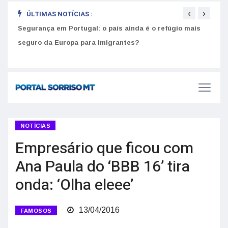
‹
›
ÚLTIMAS NOTÍCIAS :
Intel
Como usar a nota do ENEM 2026 para estudar nas
Segurança em Portugal: o país ainda é o refúgio mais
norm
melhores universidades de Portugal
seguro da Europa para imigrantes?
NOTÍCIAS
Empresário que ficou com
Ana Paula do ‘BBB 16’ tira
onda: ‘Olha eleee’
13/04/2016
FAMOSOS