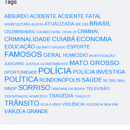
Tags
ACIDENTE
ABSURDO
ACIDENTE FATAL
BRASIL
ATUALIZADA
AGRICULTURA
BR-163
ALERTA
CRIMINAL
CELEBRIDADES
COLISÃO FATAL
COVID-19
ECONOMIA
CUIABÁ
CRIMINALIDADE
EDUCAÇÃO
ESPORTE
EM MATO GROSSO
FAMOSOS
GERAL
HOMICÍDIO
INVESTIGAÇÃO
MATO GROSSO
JUDICIÁRIO
LEVANTAMENTO
JUSTIÇA
POLÍCIA
POLÍCIA INVESTIGA
OPORTUNIDADE
POLÍTICA
SAÚDE
RONDONÓPOLIS
SE DEU MAL
SORRISO
SINOP
TELEVISÃO
TANGARÁ DA SERRA
TRAGÉDIA
TENTATIVA DE HOMICÍDIO
TRÁGICO
TRÂNSITO
VIOLÊNCIA
VEJA O VÍDEO
VIOLÊNCIA SEM FIM
VÁRZEA GRANDE