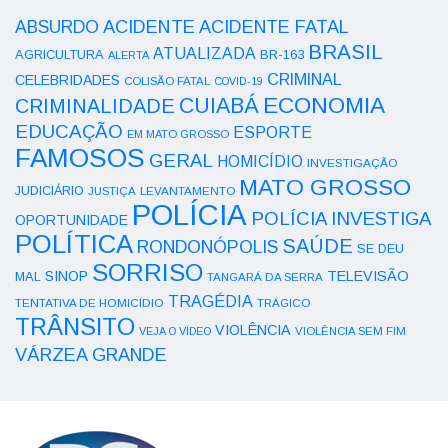
ACIDENTE
ABSURDO
ACIDENTE FATAL
BRASIL
ATUALIZADA
AGRICULTURA
BR-163
ALERTA
CRIMINAL
CELEBRIDADES
COLISÃO FATAL
COVID-19
ECONOMIA
CUIABÁ
CRIMINALIDADE
EDUCAÇÃO
ESPORTE
EM MATO GROSSO
FAMOSOS
GERAL
HOMICÍDIO
INVESTIGAÇÃO
MATO GROSSO
JUDICIÁRIO
LEVANTAMENTO
JUSTIÇA
POLÍCIA
POLÍCIA INVESTIGA
OPORTUNIDADE
POLÍTICA
SAÚDE
RONDONÓPOLIS
SE DEU
SORRISO
SINOP
TELEVISÃO
MAL
TANGARÁ DA SERRA
TRAGÉDIA
TENTATIVA DE HOMICÍDIO
TRÁGICO
TRÂNSITO
VIOLÊNCIA
VEJA O VÍDEO
VIOLÊNCIA SEM FIM
VÁRZEA GRANDE