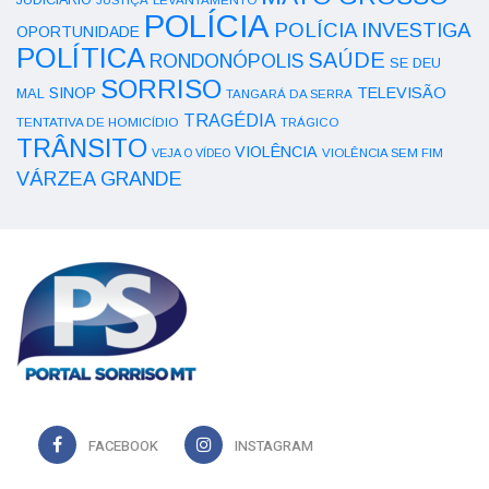
JUDICIÁRIO
JUSTIÇA
POLÍCIA
POLÍCIA INVESTIGA
OPORTUNIDADE
POLÍTICA
SAÚDE
RONDONÓPOLIS
SE DEU
SORRISO
SINOP
TELEVISÃO
MAL
TANGARÁ DA SERRA
TRAGÉDIA
TENTATIVA DE HOMICÍDIO
TRÁGICO
TRÂNSITO
VIOLÊNCIA
VEJA O VÍDEO
VIOLÊNCIA SEM FIM
VÁRZEA GRANDE
FACEBOOK
INSTAGRAM