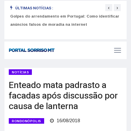
‹
›
ÚLTIMAS NOTÍCIAS :
Golpes do arrendamento em Portugal: Como identificar
Equiv
anúncios falsos de moradia na internet
seus
Como funciona o SNS para brasileiros em Portugal: Guia do Utente e número de saúde
NOTÍCIAS
Enteado mata padrasto a
facadas após discussão por
causa de lanterna
16/08/2018
RONDONÓPOLIS