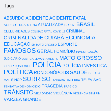
Tags
ACIDENTE
ABSURDO
ACIDENTE FATAL
BRASIL
ATUALIZADA
AGRICULTURA
BR-163
ALERTA
CRIMINAL
CELEBRIDADES
COLISÃO FATAL
COVID-19
ECONOMIA
CUIABÁ
CRIMINALIDADE
EDUCAÇÃO
ESPORTE
EM MATO GROSSO
FAMOSOS
GERAL
HOMICÍDIO
INVESTIGAÇÃO
MATO GROSSO
JUDICIÁRIO
LEVANTAMENTO
JUSTIÇA
POLÍCIA
POLÍCIA INVESTIGA
OPORTUNIDADE
POLÍTICA
SAÚDE
RONDONÓPOLIS
SE DEU
SORRISO
SINOP
TELEVISÃO
MAL
TANGARÁ DA SERRA
TRAGÉDIA
TENTATIVA DE HOMICÍDIO
TRÁGICO
TRÂNSITO
VIOLÊNCIA
VEJA O VÍDEO
VIOLÊNCIA SEM FIM
VÁRZEA GRANDE