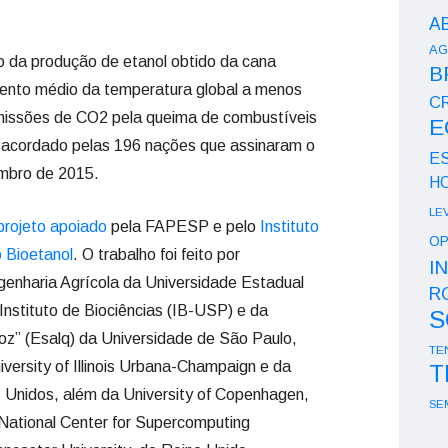
A
AG
o da produção de etanol obtido da cana
B
aumento médio da temperatura global a menos
CR
missões de CO2 pela queima de combustíveis
E
e acordado pelas 196 nações que assinaram o
E
embro de 2015.
H
LE
projeto apoiado
pela FAPESP e pelo
Instituto
OP
o Bioetanol
. O trabalho foi feito por
I
enharia Agrícola da Universidade Estadual
R
nstituto de Biociências (IB-USP) e da
S
roz” (Esalq) da Universidade de São Paulo,
TE
ersity of Illinois Urbana-Champaign e da
T
 Unidos, além da University of Copenhagen,
SE
National Center for Supercomputing