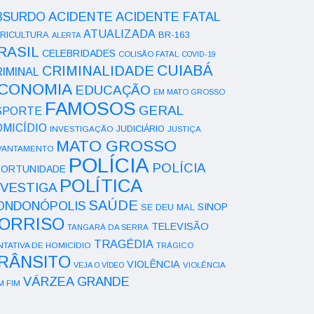
ACIDENTE
BSURDO
ACIDENTE FATAL
ATUALIZADA
RICULTURA
BR-163
ALERTA
RASIL
CELEBRIDADES
COLISÃO FATAL
COVID-19
CUIABÁ
CRIMINALIDADE
IMINAL
CONOMIA
EDUCAÇÃO
EM MATO GROSSO
FAMOSOS
GERAL
SPORTE
OMICÍDIO
INVESTIGAÇÃO
JUDICIÁRIO
JUSTIÇA
MATO GROSSO
VANTAMENTO
POLÍCIA
POLÍCIA
ORTUNIDADE
POLÍTICA
NVESTIGA
SAÚDE
ONDONÓPOLIS
SINOP
SE DEU MAL
ORRISO
TELEVISÃO
TANGARÁ DA SERRA
TRAGÉDIA
NTATIVA DE HOMICÍDIO
TRÁGICO
RÂNSITO
VIOLÊNCIA
VEJA O VÍDEO
VIOLÊNCIA
VÁRZEA GRANDE
M FIM