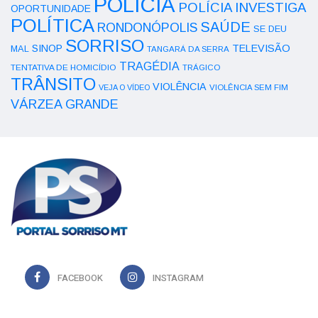
POLÍCIA
POLÍCIA INVESTIGA
OPORTUNIDADE
POLÍTICA
SAÚDE
RONDONÓPOLIS
SE DEU
SORRISO
SINOP
TELEVISÃO
MAL
TANGARÁ DA SERRA
TRAGÉDIA
TENTATIVA DE HOMICÍDIO
TRÁGICO
TRÂNSITO
VIOLÊNCIA
VEJA O VÍDEO
VIOLÊNCIA SEM FIM
VÁRZEA GRANDE
FACEBOOK
INSTAGRAM