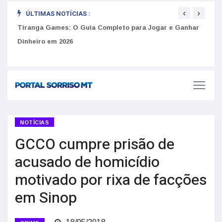
‹
›
ÚLTIMAS NOTÍCIAS :
to
Tiranga Games: O Guia Completo para Jogar e Ganhar
Golp
Dinheiro em 2026
anúnc
NOTÍCIAS
GCCO cumpre prisão de
acusado de homicídio
motivado por rixa de facções
em Sinop