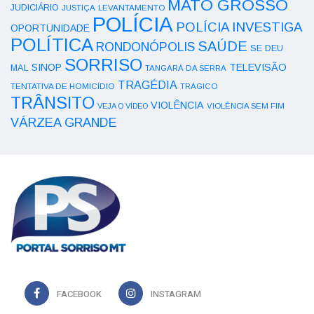
MATO GROSSO
JUDICIÁRIO
LEVANTAMENTO
JUSTIÇA
POLÍCIA
POLÍCIA INVESTIGA
OPORTUNIDADE
POLÍTICA
SAÚDE
RONDONÓPOLIS
SE DEU
SORRISO
SINOP
TELEVISÃO
MAL
TANGARÁ DA SERRA
TRAGÉDIA
TENTATIVA DE HOMICÍDIO
TRÁGICO
TRÂNSITO
VIOLÊNCIA
VEJA O VÍDEO
VIOLÊNCIA SEM FIM
VÁRZEA GRANDE
FACEBOOK
INSTAGRAM