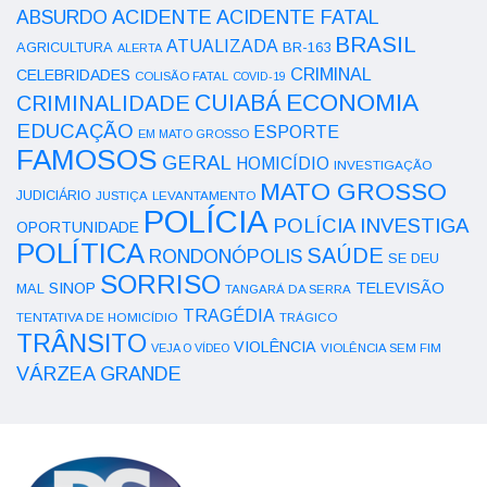
ACIDENTE
ABSURDO
ACIDENTE FATAL
BRASIL
ATUALIZADA
AGRICULTURA
BR-163
ALERTA
CRIMINAL
CELEBRIDADES
COLISÃO FATAL
COVID-19
ECONOMIA
CUIABÁ
CRIMINALIDADE
EDUCAÇÃO
ESPORTE
EM MATO GROSSO
FAMOSOS
GERAL
HOMICÍDIO
INVESTIGAÇÃO
MATO GROSSO
JUDICIÁRIO
LEVANTAMENTO
JUSTIÇA
POLÍCIA
POLÍCIA INVESTIGA
OPORTUNIDADE
POLÍTICA
SAÚDE
RONDONÓPOLIS
SE DEU
SORRISO
SINOP
TELEVISÃO
MAL
TANGARÁ DA SERRA
TRAGÉDIA
TENTATIVA DE HOMICÍDIO
TRÁGICO
TRÂNSITO
VIOLÊNCIA
VEJA O VÍDEO
VIOLÊNCIA SEM FIM
VÁRZEA GRANDE