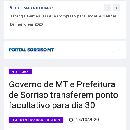
‹
›
ÚLTIMAS NOTÍCIAS :
to
Tiranga Games: O Guia Completo para Jogar e Ganhar
Golp
Dinheiro em 2026
anúnc
NOTÍCIAS
Governo de MT e Prefeitura
de Sorriso transferem ponto
facultativo para dia 30
14/10/2020
DIA DO SERVIDOR PÚBLICO