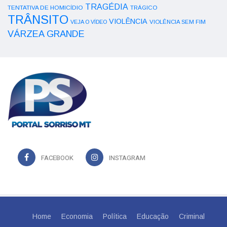
TRAGÉDIA
TENTATIVA DE HOMICÍDIO
TRÁGICO
TRÂNSITO
VIOLÊNCIA
VEJA O VÍDEO
VIOLÊNCIA SEM FIM
VÁRZEA GRANDE
FACEBOOK
INSTAGRAM
Home
Economia
Política
Educação
Criminal