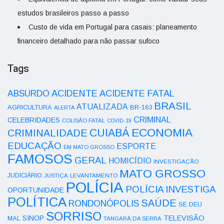
estudos brasileiros passo a passo
Custo de vida em Portugal para casais: planeamento
financeiro detalhado para não passar sufoco
Tags
ACIDENTE
ABSURDO
ACIDENTE FATAL
BRASIL
ATUALIZADA
AGRICULTURA
BR-163
ALERTA
CRIMINAL
CELEBRIDADES
COLISÃO FATAL
COVID-19
ECONOMIA
CUIABÁ
CRIMINALIDADE
EDUCAÇÃO
ESPORTE
EM MATO GROSSO
FAMOSOS
GERAL
HOMICÍDIO
INVESTIGAÇÃO
MATO GROSSO
JUDICIÁRIO
LEVANTAMENTO
JUSTIÇA
POLÍCIA
POLÍCIA INVESTIGA
OPORTUNIDADE
POLÍTICA
SAÚDE
RONDONÓPOLIS
SE DEU
SORRISO
SINOP
TELEVISÃO
MAL
TANGARÁ DA SERRA