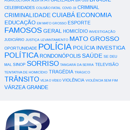
AGRICULTURA
BR-163
ALERTA
CRIMINAL
CELEBRIDADES
COLISÃO FATAL
COVID-19
ECONOMIA
CUIABÁ
CRIMINALIDADE
EDUCAÇÃO
ESPORTE
EM MATO GROSSO
FAMOSOS
GERAL
HOMICÍDIO
INVESTIGAÇÃO
MATO GROSSO
JUDICIÁRIO
LEVANTAMENTO
JUSTIÇA
POLÍCIA
POLÍCIA INVESTIGA
OPORTUNIDADE
POLÍTICA
SAÚDE
RONDONÓPOLIS
SE DEU
SORRISO
SINOP
TELEVISÃO
MAL
TANGARÁ DA SERRA
TRAGÉDIA
TENTATIVA DE HOMICÍDIO
TRÁGICO
TRÂNSITO
VIOLÊNCIA
VEJA O VÍDEO
VIOLÊNCIA SEM FIM
VÁRZEA GRANDE