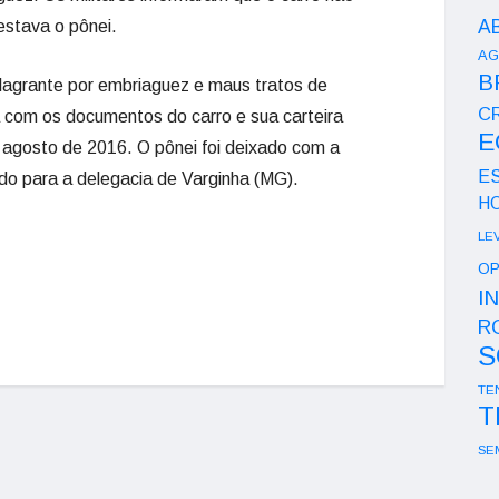
A
 estava o pônei.
AG
B
lagrante por embriaguez e maus tratos de
CR
a com os documentos do carro e sua carteira
E
 agosto de 2016. O pônei foi deixado com a
E
do para a delegacia de Varginha (MG).
H
LE
OP
I
R
S
TE
T
SE