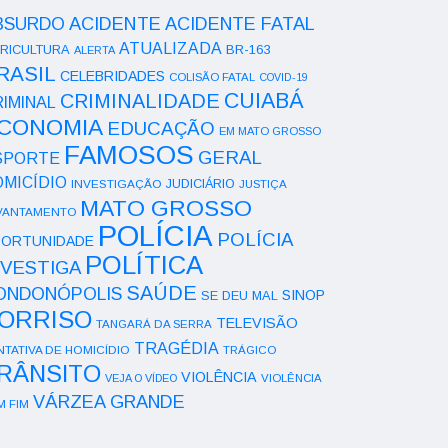
ACIDENTE
BSURDO
ACIDENTE FATAL
ATUALIZADA
RICULTURA
BR-163
ALERTA
RASIL
CELEBRIDADES
COLISÃO FATAL
COVID-19
CUIABÁ
CRIMINALIDADE
IMINAL
CONOMIA
EDUCAÇÃO
EM MATO GROSSO
FAMOSOS
GERAL
SPORTE
OMICÍDIO
INVESTIGAÇÃO
JUDICIÁRIO
JUSTIÇA
MATO GROSSO
VANTAMENTO
POLÍCIA
POLÍCIA
ORTUNIDADE
POLÍTICA
NVESTIGA
SAÚDE
ONDONÓPOLIS
SINOP
SE DEU MAL
ORRISO
TELEVISÃO
TANGARÁ DA SERRA
TRAGÉDIA
NTATIVA DE HOMICÍDIO
TRÁGICO
RÂNSITO
VIOLÊNCIA
VEJA O VÍDEO
VIOLÊNCIA
VÁRZEA GRANDE
M FIM