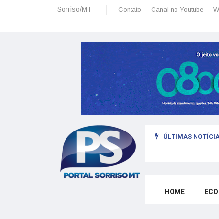
Sorriso/MT
Contato
Canal no Youtube
W
ÚLTIMAS NOTÍCIA
sais: planeamento financeiro detalhado para não passar sufoco
HOME
ECO