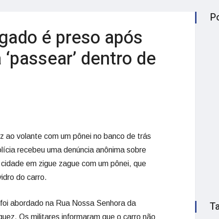
P
ado é preso após
a ‘passear’ dentro de
 ao volante com um pônei no banco de trás
olícia recebeu uma denúncia anônima sobre
a cidade em zigue zague com um pônei, que
idro do carro.
m foi abordado na Rua Nossa Senhora da
T
guez. Os militares informaram que o carro não