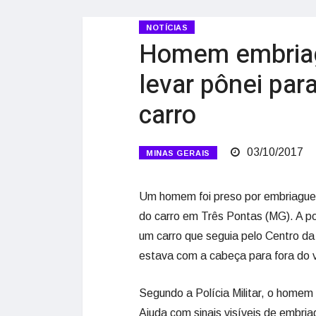
NOTÍCIAS
Homem embriag
levar pônei par
carro
03/10/2017
MINAS GERAIS
Um homem foi preso por embriaguez
do carro em Três Pontas (MG). A p
um carro que seguia pelo Centro d
estava com a cabeça para fora do v
Segundo a Polícia Militar, o home
Ajuda com sinais visíveis de embria