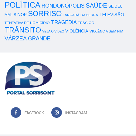
POLÍTICA
SAÚDE
RONDONÓPOLIS
SE DEU
SORRISO
SINOP
TELEVISÃO
MAL
TANGARÁ DA SERRA
TRAGÉDIA
TENTATIVA DE HOMICÍDIO
TRÁGICO
TRÂNSITO
VIOLÊNCIA
VEJA O VÍDEO
VIOLÊNCIA SEM FIM
VÁRZEA GRANDE
FACEBOOK
INSTAGRAM