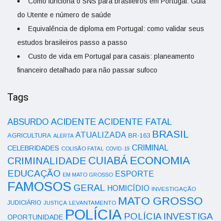
Como funciona o SNS para brasileiros em Portugal: Guia
do Utente e número de saúde
Equivalência de diploma em Portugal: como validar seus
estudos brasileiros passo a passo
Custo de vida em Portugal para casais: planeamento
financeiro detalhado para não passar sufoco
Tags
ACIDENTE
ABSURDO
ACIDENTE FATAL
BRASIL
ATUALIZADA
AGRICULTURA
BR-163
ALERTA
CRIMINAL
CELEBRIDADES
COLISÃO FATAL
COVID-19
ECONOMIA
CUIABÁ
CRIMINALIDADE
EDUCAÇÃO
ESPORTE
EM MATO GROSSO
FAMOSOS
GERAL
HOMICÍDIO
INVESTIGAÇÃO
MATO GROSSO
JUDICIÁRIO
LEVANTAMENTO
JUSTIÇA
POLÍCIA
POLÍCIA INVESTIGA
OPORTUNIDADE