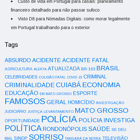
Custo de vida em Portugal para casais: planeamento
financeiro detalhado para não passar sufoco
Visto D8 para Nómadas Digitais: como morar legalmente
em Portugal trabalhando para o exterior
Tags
ACIDENTE
ABSURDO
ACIDENTE FATAL
BRASIL
ATUALIZADA
AGRICULTURA
BR-163
ALERTA
CRIMINAL
CELEBRIDADES
COLISÃO FATAL
COVID-19
ECONOMIA
CUIABÁ
CRIMINALIDADE
EDUCAÇÃO
ESPORTE
EM MATO GROSSO
FAMOSOS
GERAL
HOMICÍDIO
INVESTIGAÇÃO
MATO GROSSO
JUDICIÁRIO
LEVANTAMENTO
JUSTIÇA
POLÍCIA
POLÍCIA INVESTIGA
OPORTUNIDADE
POLÍTICA
SAÚDE
RONDONÓPOLIS
SE DEU
SORRISO
SINOP
TELEVISÃO
MAL
TANGARÁ DA SERRA