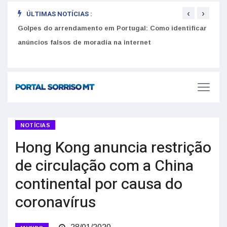
‹
›
ÚLTIMAS NOTÍCIAS :
Golpes do arrendamento em Portugal: Como identificar
Equiv
anúncios falsos de moradia na internet
seus
Como funciona o SNS para brasileiros em Portugal: Guia do Utente e número de saúde
NOTÍCIAS
Hong Kong anuncia restrição
de circulação com a China
continental por causa do
coronavírus