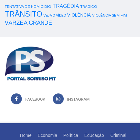
TRAGÉDIA
TENTATIVA DE HOMICÍDIO
TRÁGICO
TRÂNSITO
VIOLÊNCIA
VEJA O VÍDEO
VIOLÊNCIA SEM FIM
VÁRZEA GRANDE
FACEBOOK
INSTAGRAM
Home
Economia
Política
Educação
Criminal