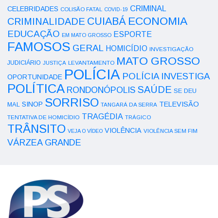
CRIMINAL
CELEBRIDADES
COLISÃO FATAL
COVID-19
ECONOMIA
CUIABÁ
CRIMINALIDADE
EDUCAÇÃO
ESPORTE
EM MATO GROSSO
FAMOSOS
GERAL
HOMICÍDIO
INVESTIGAÇÃO
MATO GROSSO
JUDICIÁRIO
LEVANTAMENTO
JUSTIÇA
POLÍCIA
POLÍCIA INVESTIGA
OPORTUNIDADE
POLÍTICA
SAÚDE
RONDONÓPOLIS
SE DEU
SORRISO
SINOP
TELEVISÃO
MAL
TANGARÁ DA SERRA
TRAGÉDIA
TENTATIVA DE HOMICÍDIO
TRÁGICO
TRÂNSITO
VIOLÊNCIA
VEJA O VÍDEO
VIOLÊNCIA SEM FIM
VÁRZEA GRANDE