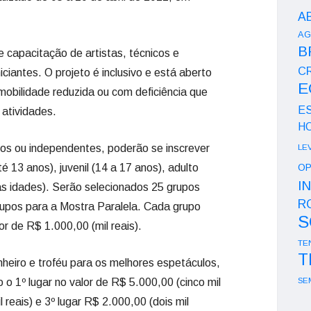
A
AG
B
e capacitação de artistas, técnicos e
CR
ciantes. O projeto é inclusivo e está aberto
E
obilidade reduzida ou com deficiência que
E
 atividades.
H
tos ou independentes, poderão se inscrever
LE
té 13 anos), juvenil (14 a 17 anos), adulto
OP
I
as idades). Serão selecionados 25 grupos
R
rupos para a Mostra Paralela. Cada grupo
S
r de R$ 1.000,00 (mil reais).
TE
T
eiro e troféu para os melhores espetáculos,
o 1º lugar no valor de R$ 5.000,00 (cinco mil
SE
l reais) e 3º lugar R$ 2.000,00 (dois mil