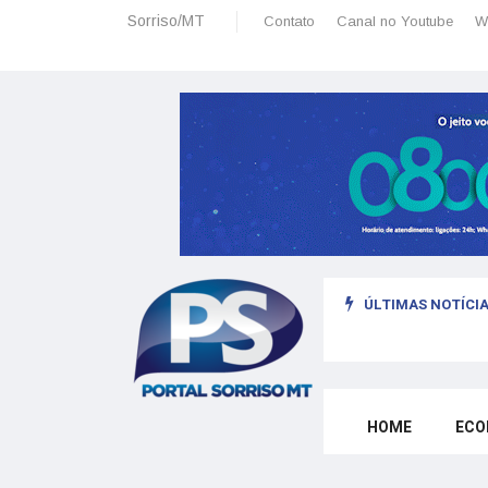
Sorriso/MT
Contato
Canal no Youtube
W
ÚLTIMAS NOTÍCIA
sais: planeamento financeiro detalhado para não passar sufoco
HOME
ECO