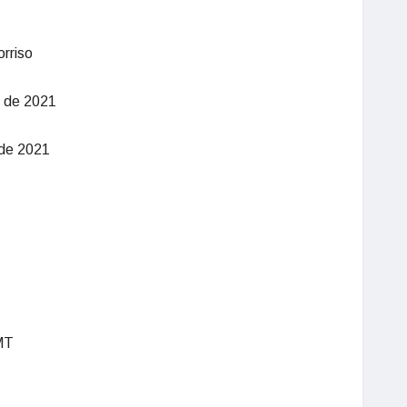
orriso
l de 2021
 de 2021
MT