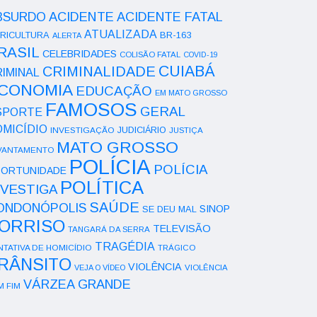
ACIDENTE
BSURDO
ACIDENTE FATAL
ATUALIZADA
RICULTURA
BR-163
ALERTA
RASIL
CELEBRIDADES
COLISÃO FATAL
COVID-19
CUIABÁ
CRIMINALIDADE
IMINAL
CONOMIA
EDUCAÇÃO
EM MATO GROSSO
FAMOSOS
GERAL
SPORTE
OMICÍDIO
INVESTIGAÇÃO
JUDICIÁRIO
JUSTIÇA
MATO GROSSO
VANTAMENTO
POLÍCIA
POLÍCIA
ORTUNIDADE
POLÍTICA
NVESTIGA
SAÚDE
ONDONÓPOLIS
SINOP
SE DEU MAL
ORRISO
TELEVISÃO
TANGARÁ DA SERRA
TRAGÉDIA
NTATIVA DE HOMICÍDIO
TRÁGICO
RÂNSITO
VIOLÊNCIA
VEJA O VÍDEO
VIOLÊNCIA
VÁRZEA GRANDE
M FIM