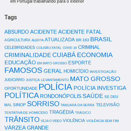
em Portugal trabalhando para o exterior
Tags
ACIDENTE
ABSURDO
ACIDENTE FATAL
BRASIL
ATUALIZADA
AGRICULTURA
BR-163
ALERTA
CRIMINAL
CELEBRIDADES
COLISÃO FATAL
COVID-19
ECONOMIA
CUIABÁ
CRIMINALIDADE
EDUCAÇÃO
ESPORTE
EM MATO GROSSO
FAMOSOS
GERAL
HOMICÍDIO
INVESTIGAÇÃO
MATO GROSSO
JUDICIÁRIO
LEVANTAMENTO
JUSTIÇA
POLÍCIA
POLÍCIA INVESTIGA
OPORTUNIDADE
POLÍTICA
SAÚDE
RONDONÓPOLIS
SE DEU
SORRISO
SINOP
TELEVISÃO
MAL
TANGARÁ DA SERRA
TRAGÉDIA
TENTATIVA DE HOMICÍDIO
TRÁGICO
TRÂNSITO
VIOLÊNCIA
VEJA O VÍDEO
VIOLÊNCIA SEM FIM
VÁRZEA GRANDE