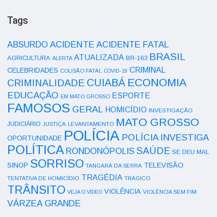
Tags
ACIDENTE
ABSURDO
ACIDENTE FATAL
BRASIL
ATUALIZADA
AGRICULTURA
BR-163
ALERTA
CRIMINAL
CELEBRIDADES
COLISÃO FATAL
COVID-19
ECONOMIA
CUIABÁ
CRIMINALIDADE
EDUCAÇÃO
ESPORTE
EM MATO GROSSO
FAMOSOS
GERAL
HOMICÍDIO
INVESTIGAÇÃO
MATO GROSSO
JUDICIÁRIO
LEVANTAMENTO
JUSTIÇA
POLÍCIA
POLÍCIA INVESTIGA
OPORTUNIDADE
POLÍTICA
SAÚDE
RONDONÓPOLIS
SE DEU MAL
SORRISO
SINOP
TELEVISÃO
TANGARÁ DA SERRA
TRAGÉDIA
TENTATIVA DE HOMICÍDIO
TRÁGICO
TRÂNSITO
VIOLÊNCIA
VEJA O VÍDEO
VIOLÊNCIA SEM FIM
VÁRZEA GRANDE