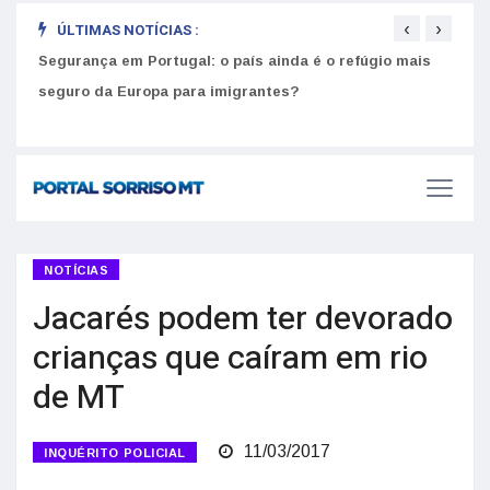
‹
›
ÚLTIMAS NOTÍCIAS :
Segurança em Portugal: o país ainda é o refúgio mais
Como
seguro da Europa para imigrantes?
melh
NOTÍCIAS
Jacarés podem ter devorado
crianças que caíram em rio
de MT
11/03/2017
INQUÉRITO POLICIAL