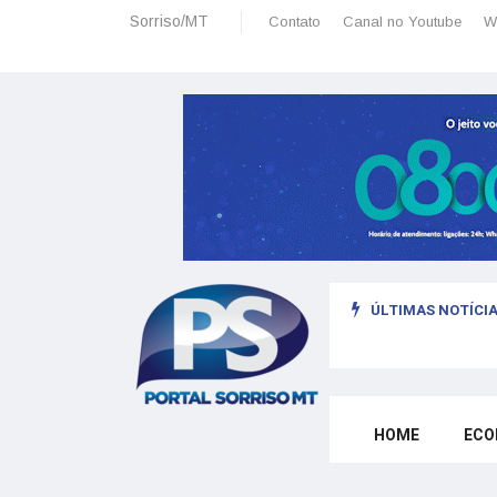
Sorriso/MT
Contato
Canal no Youtube
W
ÚLTIMAS NOTÍCIA
sais: planeamento financeiro detalhado para não passar sufoco
HOME
ECO