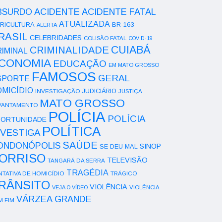
ACIDENTE
BSURDO
ACIDENTE FATAL
ATUALIZADA
RICULTURA
BR-163
ALERTA
RASIL
CELEBRIDADES
COLISÃO FATAL
COVID-19
CUIABÁ
CRIMINALIDADE
IMINAL
CONOMIA
EDUCAÇÃO
EM MATO GROSSO
FAMOSOS
GERAL
SPORTE
OMICÍDIO
INVESTIGAÇÃO
JUDICIÁRIO
JUSTIÇA
MATO GROSSO
VANTAMENTO
POLÍCIA
POLÍCIA
ORTUNIDADE
POLÍTICA
NVESTIGA
SAÚDE
ONDONÓPOLIS
SINOP
SE DEU MAL
ORRISO
TELEVISÃO
TANGARÁ DA SERRA
TRAGÉDIA
NTATIVA DE HOMICÍDIO
TRÁGICO
RÂNSITO
VIOLÊNCIA
VEJA O VÍDEO
VIOLÊNCIA
VÁRZEA GRANDE
M FIM