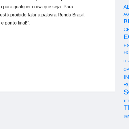
A
o para qualquer coisa que seja. Para
AG
stá proibido falar a palavra Renda Brasil.
B
 ponto final!”.
CR
E
E
H
LE
OP
I
R
S
TE
T
SE